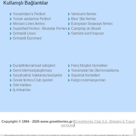
Κullanışlı Βağlantılar
Yunanistan’a Feribot
Ventouris ferries
Yunan adalarina Feribot
Blue Star ferries
Minoan Lines ferries
European Seaways ferries
Superfast Ferries - Bluestar Ferries
Camping on Board
Grimaldi Lines
Gemide evcil hayvan
Grimaldi Euromed
Eurail/Interrail kart sahipleri
Ferry Müşteri hizmetleri
Gemi bilet karşılaştırması
Yunanistan’da Otel konaklama
Seyahatiniz hakkında tavsiyeler
Seyahat hizmetleri
Greek ferries Club üyeleri
Kargo rezervasyonları
Site haritası
İş imkanları
Copyright © 1994 -
2026 www.greekferries.gr (
Greekferries Club S.A, Shipping & Travel
services
)