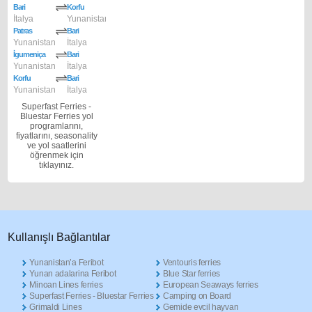
Bari
Korfu
İtalya
Yunanistan
Patras
Bari
Yunanistan
İtalya
İgumeniça
Bari
Yunanistan
İtalya
Korfu
Bari
Yunanistan
İtalya
Superfast Ferries -
Bluestar Ferries yol
programlarını,
fiyatlarını, seasonality
ve yol saatlerini
öğrenmek için
tıklayınız.
Κullanışlı Βağlantılar
Yunanistan’a Feribot
Ventouris ferries
Yunan adalarina Feribot
Blue Star ferries
Minoan Lines ferries
European Seaways ferries
Superfast Ferries - Bluestar Ferries
Camping on Board
Grimaldi Lines
Gemide evcil hayvan