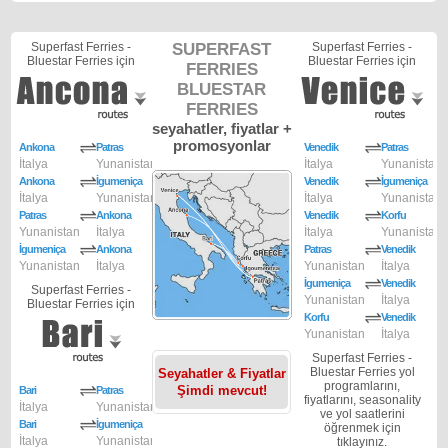
Superfast Ferries -
SUPERFAST
Superfast Ferries -
Bluestar Ferries için
Bluestar Ferries için
FERRIES
BLUESTAR
FERRIES
seyahatler, fiyatlar +
promosyonlar
Ankona
Patras
Venedik
Patras
İtalya
Yunanistan
İtalya
Yunanistan
Ankona
İgumeniça
Venedik
İgumeniça
İtalya
Yunanistan
İtalya
Yunanistan
Patras
Ankona
Venedik
Korfu
Yunanistan
İtalya
İtalya
Yunanistan
İgumeniça
Ankona
Patras
Venedik
Yunanistan
İtalya
Yunanistan
İtalya
İgumeniça
Venedik
Superfast Ferries -
Yunanistan
İtalya
Bluestar Ferries için
Korfu
Venedik
Yunanistan
İtalya
Superfast Ferries -
Bluestar Ferries yol
Seyahatler & Fiyatlar
programlarını,
Şimdi mevcut!
Bari
Patras
fiyatlarını, seasonality
İtalya
Yunanistan
ve yol saatlerini
Bari
İgumeniça
öğrenmek için
İtalya
Yunanistan
tıklayınız.