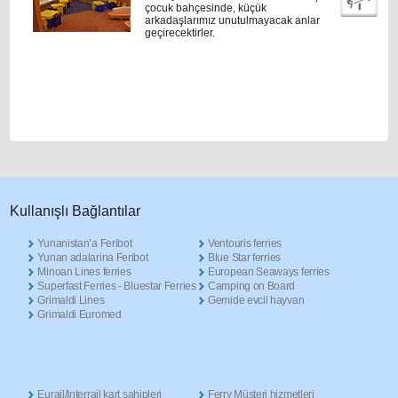
çocuk bahçesinde, küçük
arkadaşlarımız unutulmayacak anlar
geçirecektirler.
Κullanışlı Βağlantılar
Yunanistan’a Feribot
Ventouris ferries
Yunan adalarina Feribot
Blue Star ferries
Minoan Lines ferries
European Seaways ferries
Superfast Ferries - Bluestar Ferries
Camping on Board
Grimaldi Lines
Gemide evcil hayvan
Grimaldi Euromed
Eurail/Interrail kart sahipleri
Ferry Müşteri hizmetleri