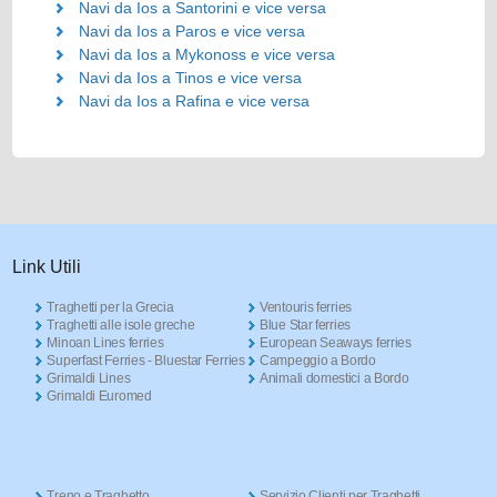
Navi da Ios a Santorini e vice versa
Navi da Ios a Paros e vice versa
Navi da Ios a Mykonoss e vice versa
Navi da Ios a Tinos e vice versa
Navi da Ios a Rafina e vice versa
Link Utili
Traghetti per la Grecia
Ventouris ferries
Traghetti alle isole greche
Blue Star ferries
Minoan Lines ferries
European Seaways ferries
Superfast Ferries - Bluestar Ferries
Campeggio a Bordo
Grimaldi Lines
Animali domestici a Bordo
Grimaldi Euromed
Treno e Traghetto
Servizio Clienti per Traghetti