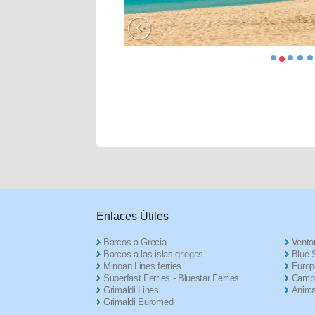
Enlaces Útiles
Barcos a Grecia
Ventou
Barcos a las islas griegas
Blue S
Minoan Lines ferries
Europ
Superfast Ferries - Bluestar Ferries
Campi
Grimaldi Lines
Anima
Grimaldi Euromed