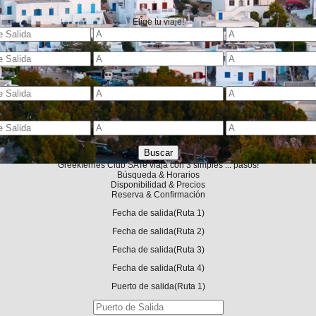
Elige tu viaje!
+
+
-
+
-
-
Greekferries Club
SA
Te viaja con 3 simples ... pasos!
Búsqueda & Horarios
Disponibilidad & Precios
Reserva & Confirmación
Fecha de salida
(Ruta 1)
Fecha de salida
(Ruta 2)
Fecha de salida
(Ruta 3)
Fecha de salida
(Ruta 4)
Puerto de salida
(Ruta 1)