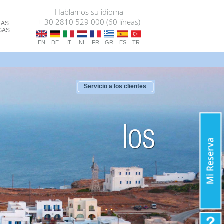
Hablamos su idioma
+ 30 2810 529 000 (60 líneas)
LAS
GAS
EN
DE
IT
NL
FR
GR
ES
TR
Servicio a los clientes
Ios