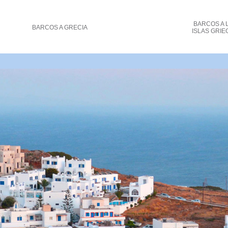
BARCOS
A 
BARCOS
A GRECIA
ISLAS GRIE
 los ferries a las islas griegas