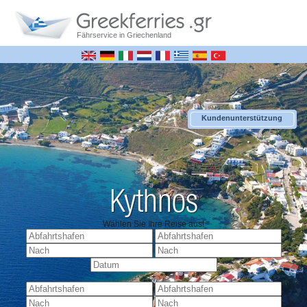
Fährservice in Griechenland
Kundenunterstützung
Kythnos
Wählen Sie Ihre Reise aus!
+