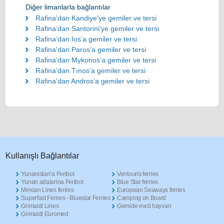
Diğer limanlarla bağlantılar
Rafina’dan Kandiye'ye gemiler ve tersi
Rafina’dan Santorini'ye gemiler ve tersi
Rafina’dan Ios’a gemiler ve tersi
Rafina’dan Paros’a gemiler ve tersi
Rafina’dan Mykonos’a gemiler ve tersi
Rafina’dan Tınos’a gemiler ve tersi
Rafina’dan Andros’a gemiler ve tersi
Κullanışlı Βağlantılar
Yunanistan’a Feribot
Ventouris ferries
Yunan adalarina Feribot
Blue Star ferries
Minoan Lines ferries
European Seaways ferries
Superfast Ferries - Bluestar Ferries
Camping on Board
Grimaldi Lines
Gemide evcil hayvan
Grimaldi Euromed