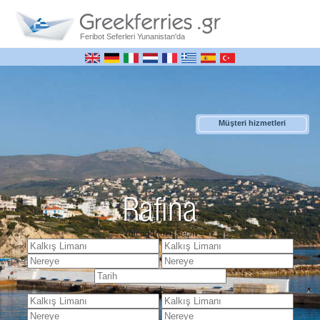
Feribot Seferleri Yunanistan'da
Müşteri hizmetleri
Rafina
Yolcuğunuzu seçin
+