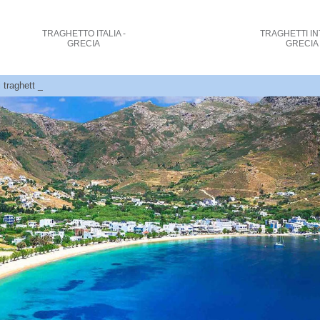
TRAGHETTO
ITALIA -
TRAGHETTI
IN
GRECIA
GRECIA
i traghetti verso le isole greche