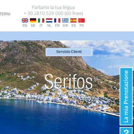
Parliamo la tua lingua
+ 30 2810 529 000 (60 linee)
TERNI
EN
DE
IT
NL
FR
GR
ES
TR
Servizio Clienti
Serifos