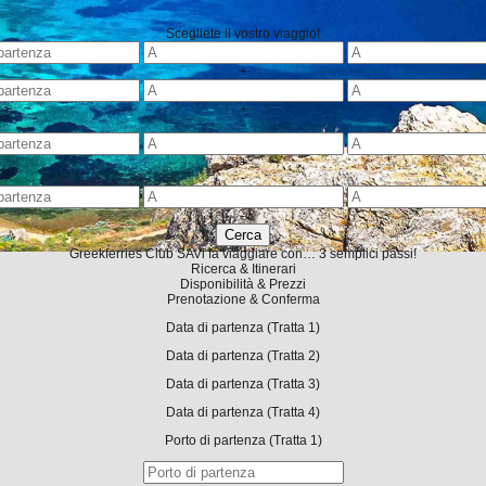
Scegliete il vostro viaggio!
+
+
-
+
-
-
Greekferries Club
SA
Vi fa viaggiare con… 3 semplici passi!
Ricerca & Itinerari
Disponibilità & Prezzi
Prenotazione & Conferma
Data di partenza
(Tratta 1)
Data di partenza
(Tratta 2)
Data di partenza
(Tratta 3)
Data di partenza
(Tratta 4)
Porto di partenza
(Tratta 1)