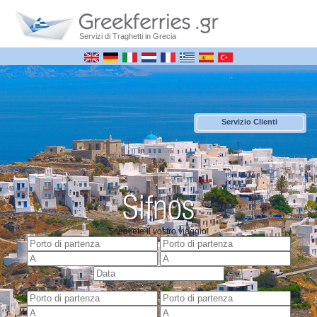
Servizi di Traghetti in Grecia
Servizio Clienti
Sifnos
Scegliete il vostro viaggio!
+