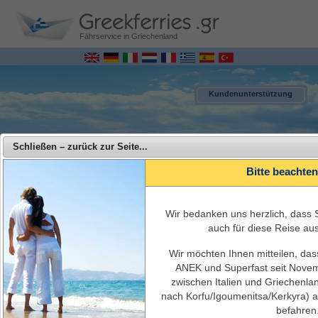
Fährservice in Griechenland
Kundenunterstützung
Schließen – zurück zur Seite...
Bitte beachten
Wir bedanken uns herzlich, dass 
auch für diese Reise au
Wir möchten Ihnen mitteilen, das
MENU
ANEK und Superfast seit Novem
zwischen Italien und Griechenla
Superfast Ferries - Reisen Sie mit Superfast Ferries von Italien nach
nach Korfu/Igoumenitsa/Kerkyra) 
Griechenland
befahren