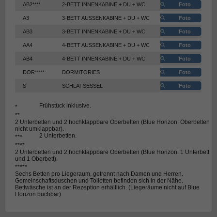
AB2****
2-BETT INNENKABINE + DU + WC
Foto
A3
3-BETT AUSSENKABINE + DU + WC
Foto
AB3
3-BETT INNENKABINE + DU + WC
Foto
AA4
4-BETT AUSSENKABINE + DU + WC
Foto
AB4
4-BETT INNENKABINE + DU + WC
Foto
DOR*****
DORMITORIES
Foto
S
SCHLAFSESSEL
Foto
Frühstück inklusive.
*
**
2 Unterbetten und 2 hochklappbare Oberbetten (Blue Horizon: Oberbetten
nicht umklappbar).
2 Unterbetten.
***
****
2 Unterbetten und 2 hochklappbare Oberbetten (Blue Horizon: 1 Unterbett
und 1 Oberbett).
*****
Sechs Betten pro Liegeraum, getrennt nach Damen und Herren.
Gemeinschaftsduschen und Toiletten befinden sich in der Nähe.
Bettwäsche ist an der Rezeption erhältlich. (Liegeräume nicht auf Blue
Horizon buchbar)