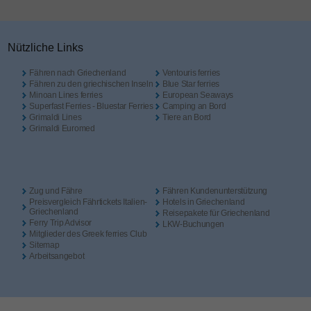
Nützliche Links
Fähren nach Griechenland
Ventouris ferries
Fähren zu den griechischen Inseln
Blue Star ferries
Minoan Lines ferries
European Seaways
Superfast Ferries - Bluestar Ferries
Camping an Bord
Grimaldi Lines
Tiere an Bord
Grimaldi Euromed
Zug und Fähre
Fähren Kundenunterstützung
Preisvergleich Fährtickets Italien-
Hotels in Griechenland
Griechenland
Reisepakete für Griechenland
Ferry Trip Advisor
LKW-Buchungen
Mitglieder des Greek ferries Club
Sitemap
Arbeitsangebot