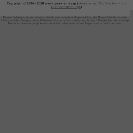
Copyright © 1994 -
2026 www.greekferries.gr (
Greekferries Club S.A, Fähr- und
Reisedienstleistunge
)
Exakte, teilweise, kurze, sinnentstellende oder adaptierte Reproduktion oder Neuveröffentlichung der
Inhalte und des Designs dieser Webseite,
ob mechanisch, elektronisch, durch Fotokopien oder sonstige
Methoden ohne vorherige Autorisation durch den gesetzlichen Eigentümer ist strikt verboten.