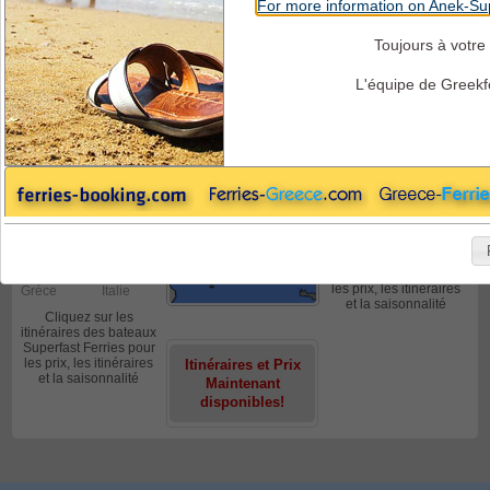
For more information on Anek-Sup
Toujours à votre 
Bateaux de Superfast
SUPERFAST
Bateaux de Superfast
Ferries
Ferries
FERRIES
L'équipe de Greekf
Les programmes,
Prix + Offres
Bari
Patras
Bari
Corfou
Italie
Grèce
Italie
Grèce
Bari
Igoumenitsa
Corfou
Bari
Italie
Grèce
Grèce
Italie
Patras
Bari
Cliquez sur les
Grèce
Italie
itinéraires des bateaux
Igoumenitsa
Bari
Superfast Ferries pour
les prix, les itinéraires
Grèce
Italie
et la saisonnalité
Cliquez sur les
itinéraires des bateaux
Superfast Ferries pour
les prix, les itinéraires
Itinéraires et Prix
et la saisonnalité
Maintenant
disponibles!