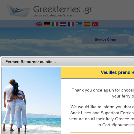
Services Bateau en Grèce
Service Client
Fermer. Retourner au site...
Veuillez prendr
Τhank you once again for choosi
your ferry tr
We would like to inform you that
MENU
Anek Lines and Superfast Ferries 
venture on all their Italy-Greece 
Superfast Ferries - Voyager de l'Italie vers la Grèce avec Superfast
to Corfu/Igoumenit
Ferries