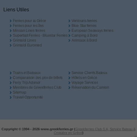
Liens Utiles
Ferries pour la Grèce
Ventouris ferries
Ferries pour les îles
Blue Star ferries
Minoan Lines ferries
European Seaways ferries
Superfast Ferries - Bluestar Ferries
Camping à Bord
Grimaldi Lines
Animaux à Bord
Grimaldi Euromed
Trains et Bateaux
Service Clients Bateux
Comparaison des prix de billets
Hôtels en Grèce
Ferry Trip Advisor
Voyage Services
Membres de Greekferries Club
Réservation du Camion
Sitemap
Travail Opportunité
Copyright © 1994 -
2026 www.greekferries.gr (
Greekferries Club S.A, Service Bateau &
Croisière en Grèce
)