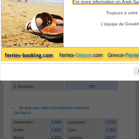
For more information on Anek-Sup
Toujours à votre 
Superfast Ferries - Distances des Itinéraires
L'équipe de Greekf
De Bari aux frontiers Italiennes (en km)
- De Bari à:
Tarvisio
1.021
Brennero
1.024
Mont Blanc
1.195
Ventmiglia
1.106
Chiasso
935
S. Bernardo
760
De Bari aux Villes Européennes (en km)
- De Bari à:
Amsterdam
1.959
Lausanne
1.216
Berlin
1.814
Lyon
1.303
Berne
1.233
Londres
2.072