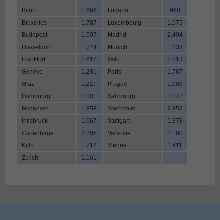
Bonn
1.686
Lugano
960
Bruxelles
1.787
Luxembourg
1.575
Budapest
1.507
Madrid
2.404
Dusseldorf
1.744
Munich
1.233
Frankfort
1.617
Oslo
2.813
Genève
1.281
Paris
1.767
Graz
1.227
Prague
1.606
Hambourg
2.001
Salzbourg
1.247
Hannover
1.858
Stockholm
2.852
Innsbruck
1.067
Stuttgart
1.378
Copenhage
2.205
Varsovie
2.100
Koln
1.712
Vienne
1.411
Zurich
1.161