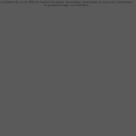
conception de ce site Web de manière mécanique, électronique, photocopiée ou autre sans l'autorisation
du propriétaire légal, sont interdites.