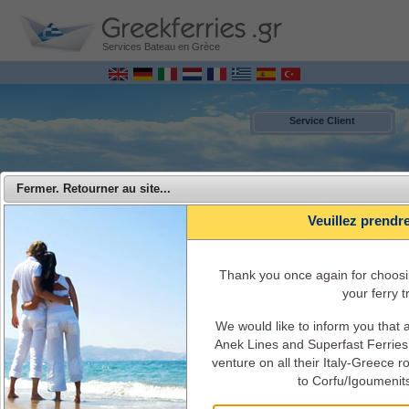
Services Bateau en Grèce
Service Client
Fermer. Retourner au site...
Veuillez prendr
Τhank you once again for choosi
your ferry tr
We would like to inform you that
MENU
Anek Lines and Superfast Ferries 
venture on all their Italy-Greece 
Superfast Ferries - Voyager de l'Italie vers la Grèce avec Superfast
to Corfu/Igoumenit
Ferries