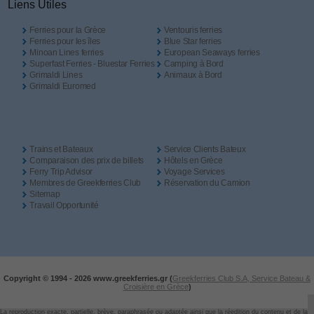
Liens Utiles
Ferries pour la Grèce
Ventouris ferries
Ferries pour les îles
Blue Star ferries
Minoan Lines ferries
European Seaways ferries
Superfast Ferries - Bluestar Ferries
Camping à Bord
Grimaldi Lines
Animaux à Bord
Grimaldi Euromed
Trains et Bateaux
Service Clients Bateux
Comparaison des prix de billets
Hôtels en Grèce
Ferry Trip Advisor
Voyage Services
Membres de Greekferries Club
Réservation du Camion
Sitemap
Travail Opportunité
Copyright © 1994 -
2026 www.greekferries.gr (
Greekferries Club S.A, Service Bateau &
Croisière en Grèce
)
La reproduction exacte, partielle, brève, paraphrasée ou adaptée ainsi que la réedition du contenu et de la