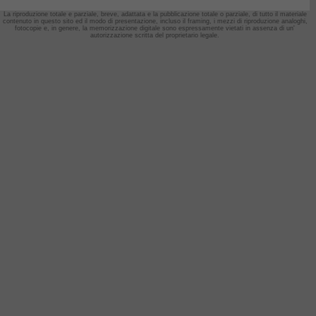
La riproduzione totale e parziale, breve, adattata e la pubblicazione totale o parziale, di tutto il materiale
contenuto in questo sito ed il modo di presentazione, incluso il framing,
i mezzi di riproduzione analoghi,
fotocopie e, in genere, la memorizzazione digitale sono espressamente vietati in assenza di un'
autorizzazione scritta del proprietario legale.