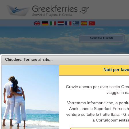
Servizi di Traghetti in Grecia
Servizio Clienti
Chiudere. Tornare al sito...
Noti per fav
Grazie ancora per aver scelto Greek
viaggio in n
Vorremmo informarvi che, a parti
MENU
Anek Lines e Superfast Ferries ha
venture su tutte le tratte Italia - 
Superfast Ferries - Viaggi con la Superfast Ferries dall' Italia alla Grecia
a Corfù/Igoumenitsa