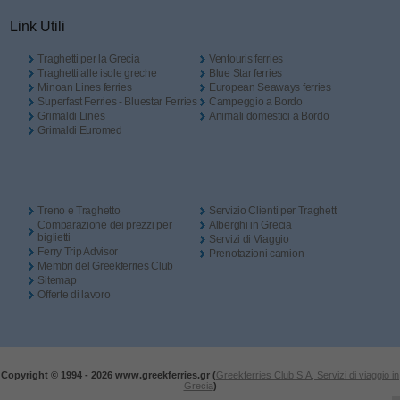
Link Utili
Traghetti per la Grecia
Ventouris ferries
Traghetti alle isole greche
Blue Star ferries
Minoan Lines ferries
European Seaways ferries
Superfast Ferries - Bluestar Ferries
Campeggio a Bordo
Grimaldi Lines
Animali domestici a Bordo
Grimaldi Euromed
Treno e Traghetto
Servizio Clienti per Traghetti
Comparazione dei prezzi per
Alberghi in Grecia
biglietti
Servizi di Viaggio
Ferry Trip Advisor
Prenotazioni camion
Membri del Greekferries Club
Sitemap
Offerte di lavoro
Copyright © 1994 -
2026 www.greekferries.gr (
Greekferries Club S.A, Servizi di viaggio in
Grecia
)