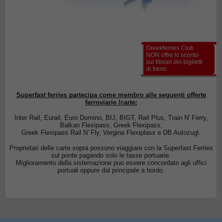
Greekferries Club
NON offre lo sconto
sui titolari dei biglietti
di treno.
Superfast ferries partecipa come membro alle seguenti offerte
ferroviarie /carte:
Inter Rail, Eurail, Euro Domino, BIJ, BIGT, Rail Plus, Train N' Ferry,
Balkan Flexipass, Greek Flexipass,
Greek Flexipass Rail N' Fly, Vergina Flexiplass e DB Autozugl.
Proprietari delle carte sopra possono viaggiare con la Superfast Ferries
sul ponte pagando solo le tasse portuarie.
Miglioramento della sistemazione puo essere concordato agli uffici
portuali oppure dal principale a bordo.