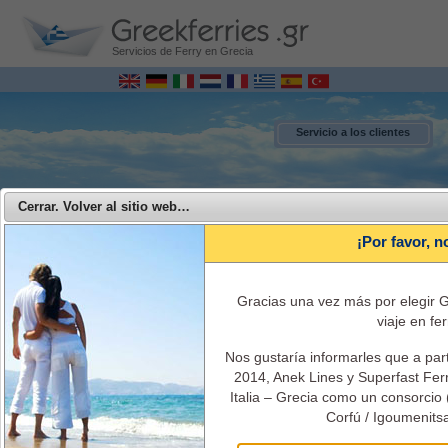
Servicios de Ferry en Grecia
Servicio a los clientes
Cerrar. Volver al sitio web…
¡Por favor, n
Gracias una vez más por elegir G
viaje en fer
Nos gustaría informarles que a par
MENU
2014, Anek Lines y Superfast Ferri
Italia – Grecia como un consorcio 
Superfast Ferries - Viajar con Superfast ferries de Grecia a Italia
Corfú / Igoumenitsa