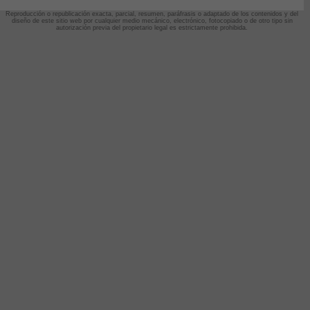
Reproducción o republicación exacta, parcial, resumen, paráfrasis o adaptado de los contenidos y del
diseño de este sitio web por cualquier medio mecánico, electrónico, fotocopiado o de otro tipo sin
autorización previa del propietario legal es estrictamente prohibida.