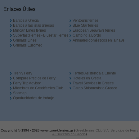
Enlaces Útiles
Barcos a Grecia
Ventouris ferries
Barcos a las islas griegas
Blue Star ferries
Minoan Lines ferries
European Seaways ferries
Superfast Ferries - Bluestar Ferries
Camping a Bordo
Grimaldi Lines
Animales domésticos en la nave
Grimaldi Euromed
Tren y Ferry
Ferries Asistencia a Cliente
Compare Precios de Ferry
Hoteles en Grecia
Ferry Trip Advisor
Travel Services in Greece
Miembros de Greekferries Club
Cargo Shipments to Greece
Sitemap
Oportunidades de trabajo
Copyright © 1994 -
2026 www.greekferries.gr (
Greekferries Club S.A, Servicios de Ferry
& Cruceros en Grecia
)