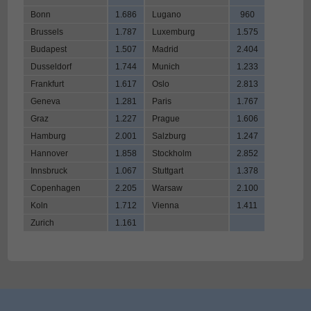
Bonn
1.686
Lugano
960
Brussels
1.787
Luxemburg
1.575
Budapest
1.507
Madrid
2.404
Dusseldorf
1.744
Munich
1.233
Frankfurt
1.617
Oslo
2.813
Geneva
1.281
Paris
1.767
Graz
1.227
Prague
1.606
Hamburg
2.001
Salzburg
1.247
Hannover
1.858
Stockholm
2.852
Innsbruck
1.067
Stuttgart
1.378
Copenhagen
2.205
Warsaw
2.100
Koln
1.712
Vienna
1.411
Zurich
1.161