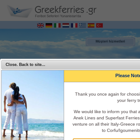
Feribot Seferleri Yunanistan'da
Müşteri hizmetleri
Close. Back to site...
Please Not
Τhank you once again for choosi
your ferry tr
We would like to inform you that
MENU
Anek Lines and Superfast Ferries 
venture on all their Italy-Greece 
Superfast Ferries - Superfast Ferries ile Yunanistan’dan İtalya’ya
to Corfu/Igoumenit
seyahat edin