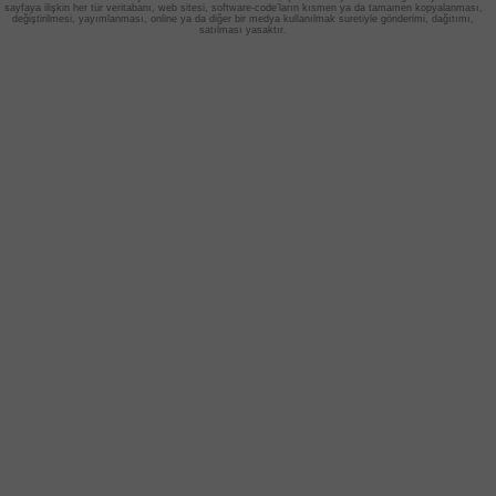
sayfaya ilişkin her tür veritabanı, web sitesi, software-code’ların
kısmen ya da tamamen kopyalanması,
değiştirilmesi, yayımlanması, online ya da diğer bir medya kullanılmak suretiyle gönderimi, dağıtımı,
satılması yasaktır.