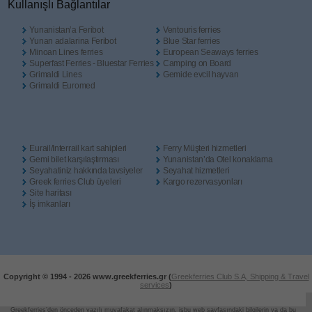
Κullanışlı Βağlantılar
Yunanistan’a Feribot
Ventouris ferries
Yunan adalarina Feribot
Blue Star ferries
Minoan Lines ferries
European Seaways ferries
Superfast Ferries - Bluestar Ferries
Camping on Board
Grimaldi Lines
Gemide evcil hayvan
Grimaldi Euromed
Eurail/Interrail kart sahipleri
Ferry Müşteri hizmetleri
Gemi bilet karşılaştırması
Yunanistan’da Otel konaklama
Seyahatiniz hakkında tavsiyeler
Seyahat hizmetleri
Greek ferries Club üyeleri
Kargo rezervasyonları
Site haritası
İş imkanları
Copyright © 1994 -
2026 www.greekferries.gr (
Greekferries Club S.A, Shipping & Travel
services
)
Greekferries’den önceden yazılı muvafakat alınmaksızın, işbu web sayfasındaki bilgilerin ya da bu