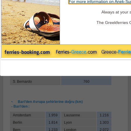
For more information on Anek-Sup
Always at your s
Superfast Ferries - Mesafeler
The Greekferries 
Bari’den İtalyan sınırlarına doğru (km)
- Bari’den :
Tarvisio
1.021
Brennero
1.024
Mont Blanc
1.195
Ventmiglia
1.106
Chiasso
935
S. Bernardo
760
Bari’den Avrupa şehirlerine doğru (km)
- Bari’den :
Amsterdam
1.959
Lausanne
1.216
Berlin
1.814
Lyon
1.303
Bern
1.233
London
2.072