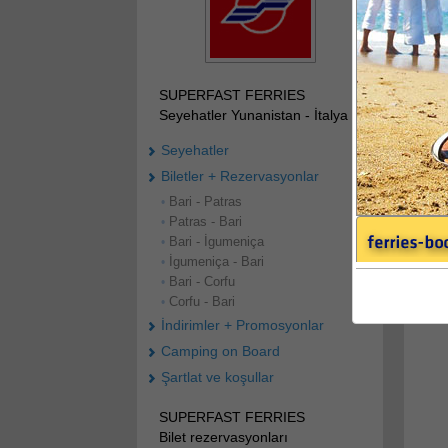
SUPERFAST FERRIES
Seyehatler Yunanistan - İtalya
Seyehatler
Biletler + Rezervasyonlar
Bari - Patras
•
Patras - Bari
•
Bari - İgumeniça
•
İgumeniça - Bari
•
Bari - Corfu
•
Corfu - Bari
•
İndirimler + Promosyonlar
Camping on Board
Şartlat ve koşullar
SUPERFAST FERRIES
Bilet rezervasyonları