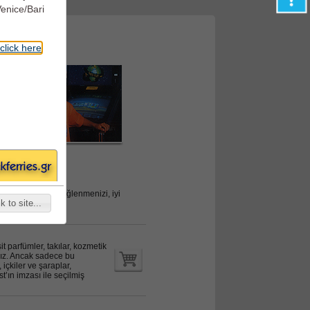
Venice/Bari
lence!
click here
n itibaren sizin eğlenmenizi, iyi
 to site...
parfümler, takılar, kozmetik
nız. Ancak sadece bu
 içkiler ve şaraplar,
t’ın imzası ile seçilmiş