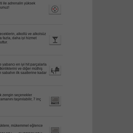
ti ile adrenalin yüksek
rsunuz!
eceklerin, alkollü ve alkolsüz
 fazla, daha iyi hizmet
ttur.
yabancı en iyi hit parçalarla
inliklerini ve diğer müthiş
 sabahın ilk saatlerine kadar
ek zengin seçenekler
manını taşınılabilir, 7 inç
küçüklere, mükemmel eğlence