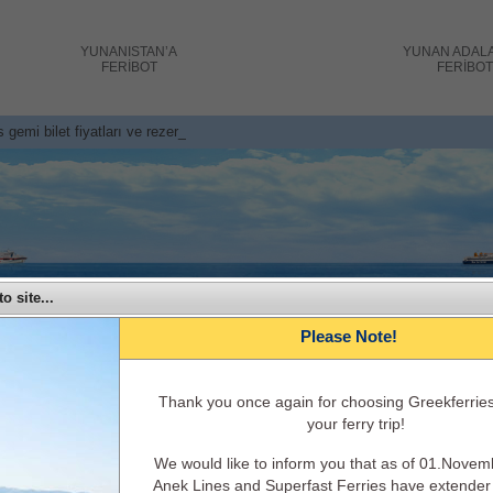
YUNANISTAN’A
YUNAN ADAL
FERİBOT
FERİBO
s gemi bilet fiyatları ve rezervasyonlar
o site...
Please Note!
Τhank you once again for choosing Greekferries
your ferry trip!
Superfast Ferries - Superfast Ferries ile Yunanistan
We would like to inform you that as of 01.Nove
Anek Lines and Superfast Ferries have extender t