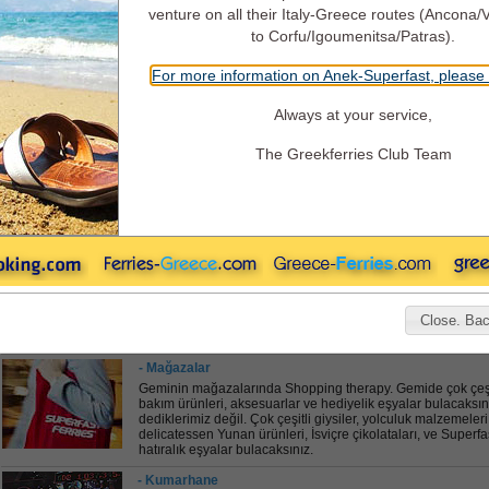
venture on all their Italy-Greece routes (Ancona/
to Corfu/Igoumenitsa/Patras).
Superfast Ferries - Gemide eğ
For more information on Anek-Superfast, please 
Always at your service,
The Greekferries Club Team
Gemiye hoşgeldiniz !
Denizde yolculuklar eğlencelidir. Superfast’la daha da eğlenceli olur.
Havuz, disko, barlar, güverteler, kumarhane, mağazalar, gemiye bindiğiniz saniyede
Close. Back
vakit geçirmenizi sağlayacak her aradığınız şeyi gemide bulacaksınız.
- Mağazalar
Geminin mağazalarında Shopping therapy. Gemide çok çeşit 
bakım ürünleri, aksesuarlar ve hediyelik eşyalar bulacaksı
dediklerimiz değil. Çok çeşitli giysiler, yolculuk malzemeleri,
delicatessen Yunan ürünleri, İsviçre çikolataları, ve Superfas
hatıralık eşyalar bulacaksınız.
- Κumarhane