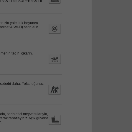
ERFAST I και SUPERFAST II
rınızla yolculuk boyunca.
ernet & WI-FI) satın alın.
menin tadını çıkarın.
 sebebi daha. Yolculuğunuz
da, serinletici meyvesularıyla,
rarak rahatlayınız. Açık güverte
r.