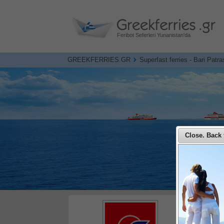
Feribot Seferleri Yunanistan'da
GREEKFERRIES.GR
Superfast ferries - Bari Patra
Close. Back t