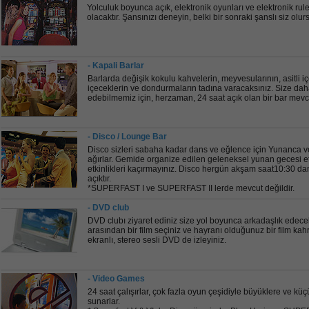
Yolculuk boyunca açık, elektronik oyunları ve elektronik rule
olacaktır. Şansınızı deneyin, belki bir sonraki şanslı siz olu
- Kapali Barlar
Barlarda değişik kokulu kahvelerin, meyvesularının, asitli iç
içeceklerin ve dondurmaların tadına varacaksınız. Size daha
edebilmemiz için, herzaman, 24 saat açık olan bir bar mevcu
- Disco / Lounge Bar
Disco sizleri sabaha kadar dans ve eğlence için Yunanca ve 
ağırlar. Gemide organize edilen geleneksel yunan gecesi etk
etkinlikleri kaçırmayınız. Disco hergün akşam saat10:30 dan
açıktır.
*SUPERFAST I ve SUPERFAST II lerde mevcut değildir.
- DVD club
DVD clubı ziyaret ediniz size yol boyunca arkadaşlık edec
arasından bir film seçiniz ve hayranı olduğunuz bir film kahra
ekranlı, stereo sesli DVD de izleyiniz.
- Video Games
24 saat çalışırlar, çok fazla oyun çeşidiyle büyüklere ve 
sunarlar.