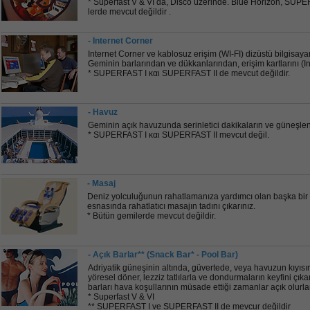
* Superfast V & VI da, Disco üzerinde. Blue Horizon, SUP
lerde mevcut değildir .
- Internet Corner
Ιnternet Corner ve kablosuz erişim (WI-FI) dizüstü bilgisaya
Geminin barlarından ve dükkanlarından, erişim kartlarını (Int
* SUPERFAST I και SUPERFAST II de mevcut değildir.
- Havuz
Geminin açık havuzunda serinletici dakikaların ve güneşlen
* SUPERFAST I και SUPERFAST II mevcut değil.
- Masaj
Deniz yolculuğunun rahatlamanıza yardımcı olan başka bir
esnasında rahatlatıcı masajın tadını çıkarınız.
* Bütün gemilerde mevcut değildir.
- Açık Barlar** (Snack Bar* - Pool Bar)
Adriyatik güneşinin altında, güvertede, veya havuzun kıyısın
yöresel döner, lezziz tatlılarla ve dondurmaların keyfini çıka
barları hava koşullarının müsade ettiği zamanlar açık olurla
* Superfast V & VI
** SUPERFAST I ve SUPERFAST II de mevcur değildir