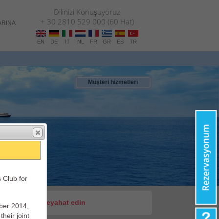
Dilinizi Konuşuyoruz
+ 30 2810 529 000 (60 Hat)
ARINA
T
EN
DE
IT
NL
FR
GR
ES
TR
Müşteri hizmetleri
 Club for
’dan İtalya’ya seyahat edin
mber 2014,
heir joint