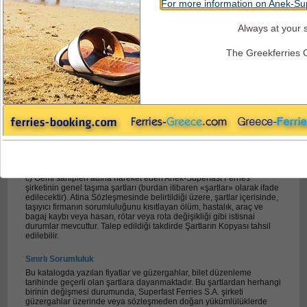
For more information on Anek-Sup
Always at your s
Superfast Ferries - Seyhata Şartları
The Greekferries 
Superfast Ferries ile yolculuk eden yolcular
için genel Şartlar ve Bilgiler
Genel şartlar (Adriyatik denizi)
Yolcular, bagajları ve araçlarının taşınması şu sözleşme ve şartlarına
göre gerçekleştirilir:
a) Deniz yoluyla yolcu ve bagajlarını taşımaya ilişkin 1974 tarihli Atina
sözleşmesi, ve bu sözleşmenin 13 Aralık 2004 tarihli protokolü (o
tarihten itibaren «Atina Sözleşmesi»)
b) Yunan özel denizcilik hukuku ve
c) Gemi sahipleri adına hareket eden Anek-Superfast Ferries
şirketinin genel taşıma şartları (burdan itibaren «şartlar» olarak ifade
edilecektir). Atina Sözleşmesinde belirtildiği üzere, şartlar içerisinde,
taşıyıcı firmanın sorumluluğunu kısıtlayan ölüm, hastalık, araç ve
bagaj kaybı veya hasarı, rötar veya rota değişikliği gibi istisnai
durumlar mevcuttur. Talep edildiği takdirde Şartların Kopyası tahsil
edilebilir.
Sınırlı Sorumluluk
Bu katalogda yazılan fiyatlar ve güzergahlar, bilet düzenleme
tarihinde geçerli olan şartlara dayanmaktadır. Bu şartlardan herhangi
birinin değişmesi durumunda, Superfast Ferries S.A. şirketi
güzergahlar üzerinde veya sözleşmeden doğan yükümlülüklerde