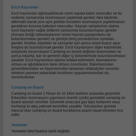
Evcil Hayvanlar
Evcil hayvanları ağırlayabilecek sınırlı sayıda kabin mevcuttur ve bu
nedenle zamanında rezervasyon yaptırmak gerekir. Aksi takdirde,
alternatif olarak yine aynı şekilde önceden rezervasyon yaptırılmasını
gerektiren koruma kafesleri mevcuttur. Hayvan sahiplerinin daima
evcil hayvanın sağlık defterini yanlarında bulundurmaları gerekir
(Avrupa birliği vatandaşlarının resmi hayvan pasaportunu da
bulundurmaları gerekir) ve gemiye biniş prosedürüne uymaları
gerekir. Kediler, köpekler ve sansarlar için ayrıca resmi kuduz aşısı
belgesi de bulundurmak gerekir. Evcil hayvanların diğer kabinlerde,
araçlarda (rezervasyon Camping on board değilse) bulunmaları ve
ayrıca lokanta, bar ve geminin diğer iç bölümlerinde bulundurulmaları
yasaktır. Evcil hayvanların daima refakat edilmeleri, tasmalarının
olması ve ağızlıklarının takılı olması zorunludur. Bakımlarından,
güvenliklerinden ve hijyenlerinden tamamen refakatçileri sorumlu
olmanın yanısıra yukarıdaki kuralların uygulanmasından da
sorumludurlar.
Camping on Board
Camping on board 1 Nisan ile 31 Ekim tarihleri arasında geçerlidir.
Erkenden rezervasyon yapmanız önerilir çünkü gemideki camping on
board alanları sınırlıdır. Güvenlik amacıyla gaz tüpü kullanımı veya
herhangi bi ateş yakmak kesinlikle yasaktır. Yolculardan gemide
mevcut olan camping on board kurallarına azami riayet etmeleri rica
edilir.
Yemekler
Yemekler bilet fiyatına dahil değildir.