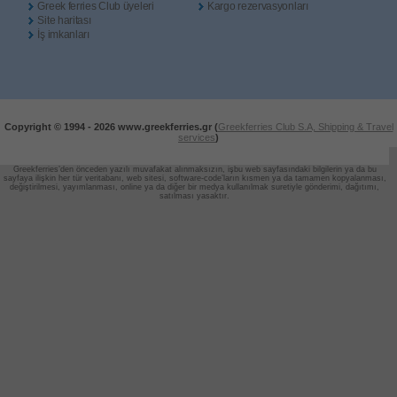
Greek ferries Club üyeleri
Kargo rezervasyonları
Site haritası
İş imkanları
Copyright © 1994 -
2026 www.greekferries.gr (
Greekferries Club S.A, Shipping & Travel
services
)
Greekferries’den önceden yazılı muvafakat alınmaksızın, işbu web sayfasındaki bilgilerin ya da bu
sayfaya ilişkin her tür veritabanı, web sitesi, software-code’ların
kısmen ya da tamamen kopyalanması,
değiştirilmesi, yayımlanması, online ya da diğer bir medya kullanılmak suretiyle gönderimi, dağıtımı,
satılması yasaktır.