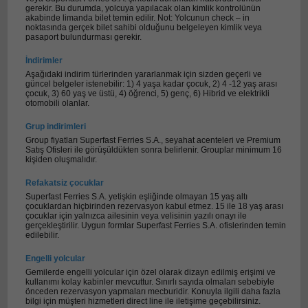
gerekir. Bu durumda, yolcuya yapılacak olan kimlik kontrolünün
akabinde limanda bilet temin edilir. Not: Yolcunun check – in
noktasında gerçek bilet sahibi olduğunu belgeleyen kimlik veya
pasaport bulundurması gerekir.
İndirimler
Aşağıdaki indirim türlerinden yararlanmak için sizden geçerli ve
güncel belgeler istenebilir: 1) 4 yaşa kadar çocuk, 2) 4 -12 yaş arası
çocuk, 3) 60 yaş ve üstü, 4) öğrenci, 5) genç, 6) Hibrid ve elektrikli
otomobili olanlar.
Grup indirimleri
Group fiyatları Superfast Ferries S.A., seyahat acenteleri ve Premium
Satış Ofisleri ile görüşüldükten sonra belirlenir. Grouplar minimum 16
kişiden oluşmalıdır.
Refakatsiz çocuklar
Superfast Ferries S.A. yetişkin eşliğinde olmayan 15 yaş altı
çocuklardan hiçbirinden rezervasyon kabul etmez. 15 ile 18 yaş arası
çocuklar için yalnızca ailesinin veya velisinin yazılı onayı ile
gerçekleştirilir. Uygun formlar Superfast Ferries S.A. ofislerinden temin
edilebilir.
Engelli yolcular
Gemilerde engelli yolcular için özel olarak dizayn edilmiş erişimi ve
kullanımı kolay kabinler mevcuttur. Sınırlı sayıda olmaları sebebiyle
önceden rezervasyon yapmaları mecburidir. Konuyla ilgili daha fazla
bilgi için müşteri hizmetleri direct line ile iletişime geçebilirsiniz.