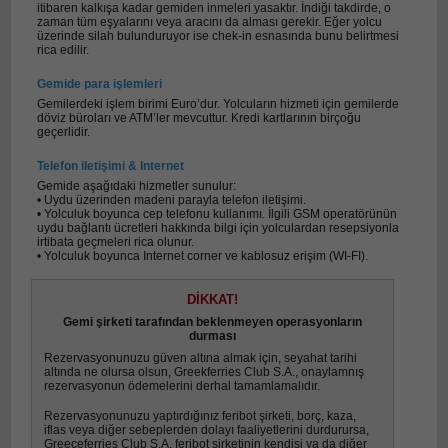
itibaren kalkışa kadar gemiden inmeleri yasaktır. İndiği takdirde, o
zaman tüm eşyalarını veya aracını da alması gerekir. Eğer yolcu
üzerinde silah bulunduruyor ise chek-in esnasında bunu belirtmesi
rica edilir.
Gemide para işlemleri
Gemilerdeki işlem birimi Euro’dur. Yolcuların hizmeti için gemilerde
döviz büroları ve ATM’ler mevcuttur. Kredi kartlarının birçoğu
geçerlidir.
Telefon iletişimi & Internet
Gemide aşağıdaki hizmetler sunulur:
• Uydu üzerinden madeni parayla telefon iletişimi.
• Yolculuk boyunca cep telefonu kullanımı. İlgili GSM operatörünün
uydu bağlantı ücretleri hakkında bilgi için yolculardan resepsiyonla
irtibata geçmeleri rica olunur.
• Yolculuk boyunca Internet corner ve kablosuz erişim (WI-FI).
DİKKAT!
Gemi şirketi tarafından beklenmeyen operasyonların
durması
Rezervasyonunuzu güven altına almak için, seyahat tarihi
altında ne olursa olsun, Greekferries Club S.A., onaylamnış
rezervasyonun ödemelerini derhal tamamlamalıdır.
Rezervasyonunuzu yaptırdığınız feribot şirketi, borç, kaza,
iflas veya diğer sebeplerden dolayı faaliyetlerini durdurursa,
Greeceferries Club S.A. feribot şirketinin kendisi ya da diğer