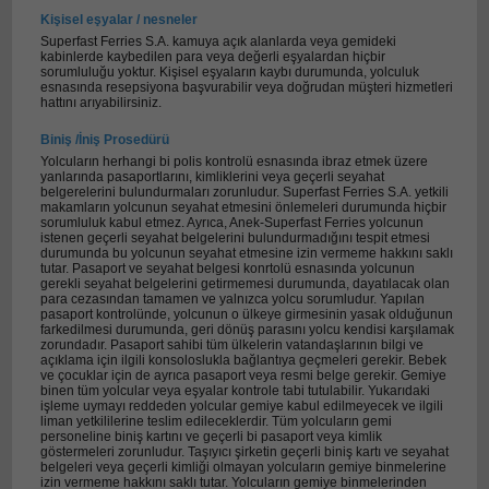
Kişisel eşyalar / nesneler
Superfast Ferries S.A. kamuya açık alanlarda veya gemideki
kabinlerde kaybedilen para veya değerli eşyalardan hiçbir
sorumluluğu yoktur. Kişisel eşyaların kaybı durumunda, yolculuk
esnasında resepsiyona başvurabilir veya doğrudan müşteri hizmetleri
hattını arıyabilirsiniz.
Biniş /İniş Prosedürü
Yolcuların herhangi bi polis kontrolü esnasında ibraz etmek üzere
yanlarında pasaportlarını, kimliklerini veya geçerli seyahat
belgerelerini bulundurmaları zorunludur. Superfast Ferries S.A. yetkili
makamların yolcunun seyahat etmesini önlemeleri durumunda hiçbir
sorumluluk kabul etmez. Ayrıca, Anek-Superfast Ferries yolcunun
istenen geçerli seyahat belgelerini bulundurmadığını tespit etmesi
durumunda bu yolcunun seyahat etmesine izin vermeme hakkını saklı
tutar. Pasaport ve seyahat belgesi konrtolü esnasında yolcunun
gerekli seyahat belgelerini getirmemesi durumunda, dayatılacak olan
para cezasından tamamen ve yalnızca yolcu sorumludur. Yapılan
pasaport kontrolünde, yolcunun o ülkeye girmesinin yasak olduğunun
farkedilmesi durumunda, geri dönüş parasını yolcu kendisi karşılamak
zorundadır. Pasaport sahibi tüm ülkelerin vatandaşlarının bilgi ve
açıklama için ilgili konsoloslukla bağlantıya geçmeleri gerekir. Bebek
ve çocuklar için de ayrıca pasaport veya resmi belge gerekir. Gemiye
binen tüm yolcular veya eşyalar kontrole tabi tutulabilir. Yukarıdaki
işleme uymayı reddeden yolcular gemiye kabul edilmeyecek ve ilgili
liman yetkililerine teslim edileceklerdir. Tüm yolcuların gemi
personeline biniş kartını ve geçerli bi pasaport veya kimlik
göstermeleri zorunludur. Taşıyıcı şirketin geçerli biniş kartı ve seyahat
belgeleri veya geçerli kimliği olmayan yolcuların gemiye binmelerine
izin vermeme hakkını saklı tutar. Yolcuların gemiye binmelerinden