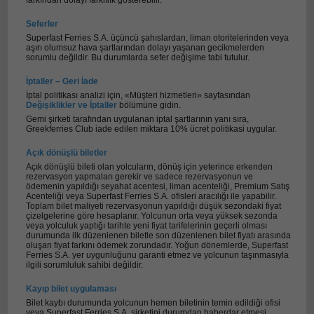
farkından dolayı farklılık gösterebilir.
Seferler
Superfast Ferries S.A. üçüncü şahıslardan, liman otoritelerinden veya
aşırı olumsuz hava şartlarından dolayı yaşanan gecikmelerden
sorumlu değildir. Bu durumlarda sefer değişime tabi tutulur.
İptaller – Geri İade
İptal politikası analizi için, «Müşteri hizmetleri» sayfasından
Değişiklikler ve İptaller
bölümüne gidin.
Gemi şirketi tarafından uygulanan iptal şartlarının yanı sıra,
Greekferries Club iade edilen miktara 10% ücret politikasi uygular.
Açık dönüşlü biletler
Açık dönüşlü bileti olan yolcuların, dönüş için yeterince erkenden
rezervasyon yapmaları gerekir ve sadece rezervasyonun ve
ödemenin yapıldığı seyahat acentesi, liman acenteliği, Premium Satış
Acenteliği veya Superfast Ferries S.A. ofisleri aracılığı ile yapabilir.
Toplam bilet maliyeti rezervasyonun yapıldığı düşük sezondaki fiyat
çizelgelerine göre hesaplanır. Yolcunun orta veya yüksek sezonda
veya yolculuk yaptığı tarihte yeni fiyat tarifelerinin geçerli olması
durumunda ilk düzenlenen biletle son düzenlenen bilet fiyatı arasında
oluşan fiyat farkını ödemek zorundadır. Yoğun dönemlerde, Superfast
Ferries S.A. yer uygunluğunu garanti etmez ve yolcunun taşınmasıyla
ilgili sorumluluk sahibi değildir.
Kayıp bilet uygulaması
Bilet kaybı durumunda yolcunun hemen biletinin temin edildiği ofisi
veya Superfast Ferries S.A. şirketini durumdan haberdar etmesi