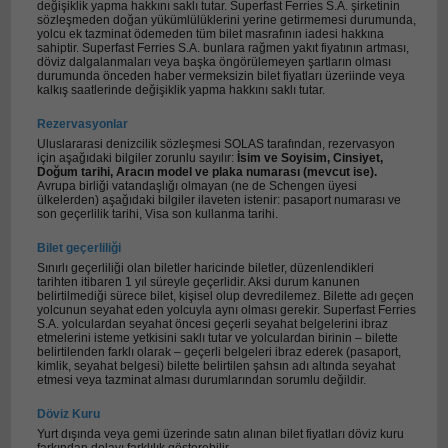
değişiklik yapma hakkını saklı tutar. Superfast Ferries S.A. şirketinin
sözleşmeden doğan yükümlülüklerini yerine getirmemesi durumunda,
yolcu ek tazminat ödemeden tüm bilet masrafının iadesi hakkına
sahiptir. Superfast Ferries S.A. bunlara rağmen yakıt fiyatının artması,
döviz dalgalanmaları veya başka öngörülemeyen şartların olması
durumunda önceden haber vermeksizin bilet fiyatları üzeriinde veya
kalkış saatlerinde değişiklik yapma hakkını saklı tutar.
Rezervasyonlar
Uluslararasi denizcilik sözleşmesi SOLAS tarafından, rezervasyon
için aşağıdaki bilgiler zorunlu sayılır:
İsim ve Soyisim, Cinsiyet,
Doğum tarihi, Aracın model ve plaka numarası (mevcut ise).
Avrupa birliği vatandaşlığı olmayan (ne de Schengen üyesi
ülkelerden) aşağıdaki bilgiler ilaveten istenir: pasaport numarası ve
son geçerlilik tarihi, Visa son kullanma tarihi.
Bilet geçerliliği
Sınırlı geçerliliği olan biletler haricinde biletler, düzenlendikleri
tarihten itibaren 1 yıl süreyle geçerlidir. Aksi durum kanunen
belirtilmediği sürece bilet, kişisel olup devredilemez. Bilette adı geçen
yolcunun seyahat eden yolcuyla aynı olması gerekir. Superfast Ferries
S.A. yolculardan seyahat öncesi geçerli seyahat belgelerini ibraz
etmelerini isteme yetkisini saklı tutar ve yolculardan birinin – bilette
belirtilenden farklı olarak – geçerli belgeleri ibraz ederek (pasaport,
kimlik, seyahat belgesi) bilette belirtilen şahsın adı altında seyahat
etmesi veya tazminat alması durumlarından sorumlu değildir.
Döviz Kuru
Yurt dışında veya gemi üzerinde satın alınan bilet fiyatları döviz kuru