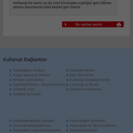
herhangi bir kamu ya da özel kuruluştan eşdeğer geri ödeme
alması durumunda bilet bedeli geri ödenir.
Bu sayfayı yazdır
Κullanışlı Βağlantılar
Yunanistan’a Feribot
Ventouris ferries
Yunan adalarina Feribot
Blue Star ferries
Minoan Lines ferries
European Seaways ferries
Superfast Ferries - Bluestar Ferries
Camping on Board
Grimaldi Lines
Gemide evcil hayvan
Grimaldi Euromed
Eurail/Interrail kart sahipleri
Ferry Müşteri hizmetleri
Gemi bilet karşılaştırması
Yunanistan’da Otel konaklama
Seyahatiniz hakkında tavsiyeler
Seyahat hizmetleri