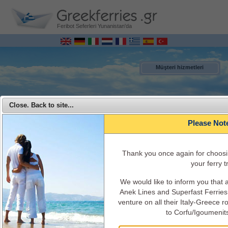
Feribot Seferleri Yunanistan'da
Müşteri hizmetleri
Close. Back to site...
Please Not
Τhank you once again for choosi
your ferry tr
We would like to inform you that
MENU
Anek Lines and Superfast Ferries 
venture on all their Italy-Greece 
Superfast Ferries - Superfast Ferries ile Yunanistan’dan İtalya’ya
to Corfu/Igoumenit
seyahat edin