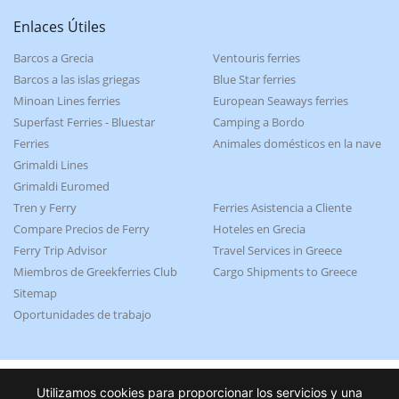
Enlaces Útiles
Barcos a Grecia
Ventouris ferries
Barcos a las islas griegas
Blue Star ferries
Minoan Lines ferries
European Seaways ferries
Superfast Ferries - Bluestar
Camping a Bordo
Ferries
Animales domésticos en la nave
Grimaldi Lines
Grimaldi Euromed
Tren y Ferry
Ferries Asistencia a Cliente
Compare Precios de Ferry
Hoteles en Grecia
Ferry Trip Advisor
Travel Services in Greece
Miembros de Greekferries Club
Cargo Shipments to Greece
Sitemap
Oportunidades de trabajo
Utilizamos cookies para proporcionar los servicios y una