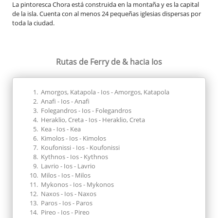
La pintoresca Chora está construida en la montaña y es la capital
de la isla. Cuenta con al menos 24 pequeñas iglesias dispersas por
toda la ciudad.
Rutas de Ferry
de & hacia Ios
Amorgos, Katapola - Ios - Amorgos, Katapola
Anafi - Ios - Anafi
Folegandros - Ios - Folegandros
Heraklio, Creta - Ios - Heraklio, Creta
Kea - Ios - Kea
Kimolos - Ios - Kimolos
Koufonissi - Ios - Koufonissi
Kythnos - Ios - Kythnos
Lavrio - Ios - Lavrio
Milos - Ios - Milos
Mykonos - Ios - Mykonos
Naxos - Ios - Naxos
Paros - Ios - Paros
Pireo - Ios - Pireo