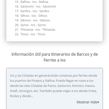
Rafina - Ios - Rafina
Santorini - Ios - Santorini
Serifos - Ios - Serifos
Sifnos - Ios - Sifnos
Sikinos - Ios - Sikinos
Syros - Ios - Syros
Thirassia - Ios - Thirassia
Tinos - Ios - Tinos
Información útil para itinerarios
de Barcos y de
Ferries a Ios
Ios y las Cícladas en general están conectas por ferries desde
los puertos de Piraeus y Rafina. Puede llegar en nave a Ios
desde las islas Cícladas de Paros, Santorini, Kimolos, Naxos,
Anafi, Amorgos, etc. También puede viajar a Ios desde Creta,
Rodas y desde...
Mostrar más▾