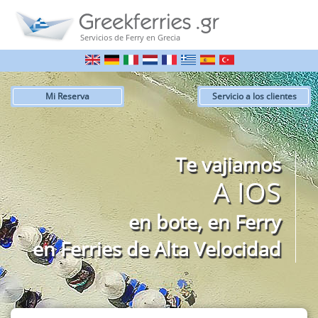
Servicios de Ferry en Grecia
Mi Reserva
Servicio a los clientes
Te vajiamos
A IOS
en bote, en Ferry
en Ferries de Alta Velocidad