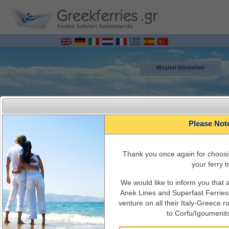
Feribot Seferleri Yunanistan'da
Müşteri hizmetleri
Please Not
Τhank you once again for choosi
your ferry tr
We would like to inform you that
MENU
Anek Lines and Superfast Ferries 
venture on all their Italy-Greece 
to Corfu/Igoumenit
İtalya – Yunanistan ONLİNE Gemi Rezervasyonları
Gemi Programları, tarifeler, gemi geçerliği, bilet ücreti, gemi bilgisi ve hizmetler