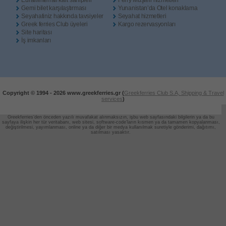
Eurail/Interrail kart sahipleri
Ferry Müşteri hizmetleri
Gemi bilet karşılaştırması
Yunanistan’da Otel konaklama
Seyahatiniz hakkında tavsiyeler
Seyahat hizmetleri
Greek ferries Club üyeleri
Kargo rezervasyonları
Site haritası
İş imkanları
Copyright © 1994 -
2026 www.greekferries.gr (
Greekferries Club S.A, Shipping & Travel
services
)
Greekferries’den önceden yazılı muvafakat alınmaksızın, işbu web sayfasındaki bilgilerin ya da bu
sayfaya ilişkin her tür veritabanı, web sitesi, software-code’ların
kısmen ya da tamamen kopyalanması,
değiştirilmesi, yayımlanması, online ya da diğer bir medya kullanılmak suretiyle gönderimi, dağıtımı,
satılması yasaktır.