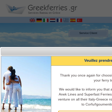
Services Bateau en Grèce
Service Client
Veuillez prendr
Τhank you once again for choosi
your ferry tr
We would like to inform you that
MENU
Anek Lines and Superfast Ferries 
venture on all their Italy-Greece 
to Corfu/Igoumenit
Italie - Grèce Reservation de ferry EN LIGNE
Horaires, disponibilités, prix, informations et service de bateaux