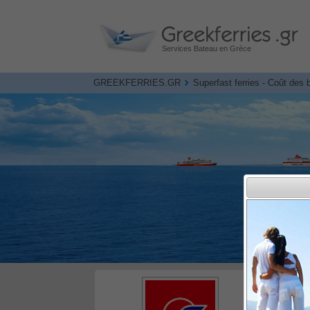
Services Bateau en Grèce
GREEKFERRIES.GR
Superfast ferries - Coût des b