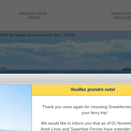
BATEAUX
ITALIE -
BATEAUX
Î
GRÈCE
GRECQU
illets de bateau et réservations Bari - Patras
Veuillez prendre note!
Τhank you once again for choosing Greekferries
your ferry trip!
Italie - Grèce Reservation de ferry EN 
We would like to inform you that as of 01.Nove
Horaires, disponibilités, prix, informations et se
Anek Lines and Superfast Ferries have extender t