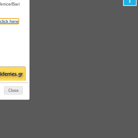
rd
Venice/Bari
click here
Close