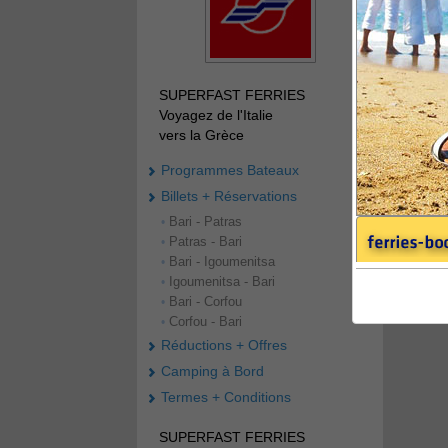
SUPERFAST FERRIES
Voyagez de l'Italie
vers la Grèce
Programmes Bateaux
Billets + Réservations
Bari - Patras
•
Patras - Bari
•
Bari - Igoumenitsa
•
Igoumenitsa - Bari
•
Bari - Corfou
•
Corfou - Bari
•
Réductions + Offres
Camping à Bord
Termes + Conditions
SUPERFAST FERRIES