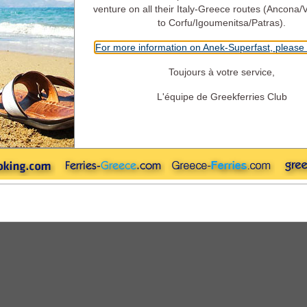
Aller
Retour
Camping à Bo
venture on all their Italy-Greece routes (Ancona/
Aller
to Corfu/Igoumenitsa/Patras).
For more information on Anek-Superfast, please 
Retour
Toujours à votre service,
L'équipe de Greekferries Club