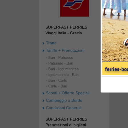
SUPERFAST FERRIES
Viaggi Italia - Grecia
Tratte
Tariffe + Prenotazioni
Bari - Patrasso
•
Patrasso - Bari
•
Bari - Igoumenitsa
•
Igoumenitsa - Bari
•
Bari - Corfu
•
Corfu - Bari
•
Sconti + Offerte Speciali
Campeggio a Bordo
Condizioni Generali
SUPERFAST FERRIES
Prenotazioni di biglietti