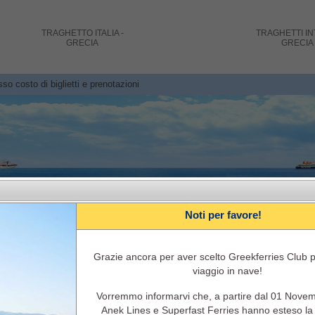
TRAGHETTO
ITALIA -
TRAGHETTI
IN
GRECIA
GRECIA
sso costo di biglietti e prenotazioni
Noti per favore!
Grazie ancora per aver scelto Greekferries Club pe
viaggio in nave!
Italia – Grecia Prenotazione Traghetto 
Vorremmo informarvi che, a partire dal 01 Nove
Itinerari traghetti, orari, disponibilità e costo di biglietto, info
Anek Lines e Superfast Ferries hanno esteso la l