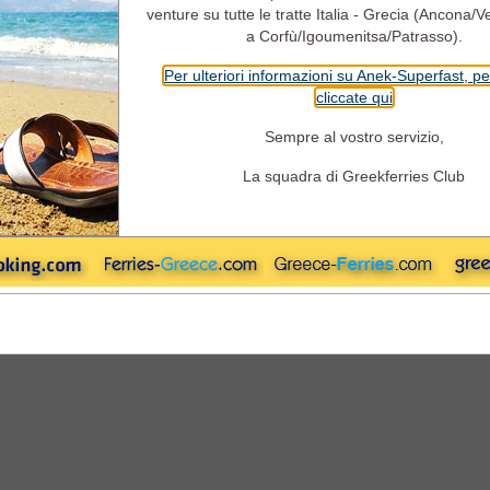
Solo Andata
Andata & Ritorno
Campeg
venture su tutte le tratte Italia - Grecia (Ancona/V
Partenza
a Corfù/Igoumenitsa/Patrasso).
Per ulteriori informazioni su Anek-Superfast, pe
cliccate qui
Ritorno
Sempre al vostro servizio,
La squadra di Greekferries Club