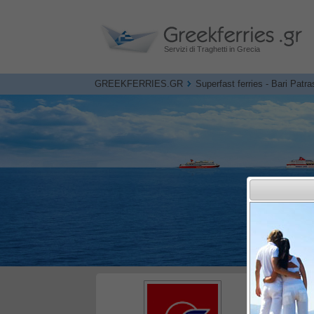
Servizi di Traghetti in Grecia
GREEKFERRIES.GR
Superfast ferries - Bari Patra