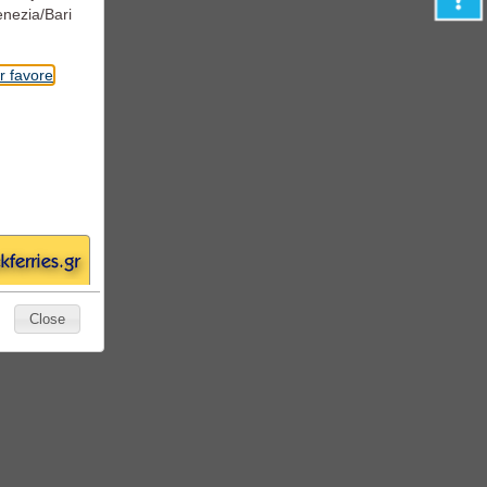
gio a Bordo
enezia/Bari
r favore
Close