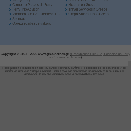
Tren y Ferry
Ferries Asistencia a Cliente
Compare Precios de Ferry
Hoteles en Grecia
Ferry Trip Advisor
Travel Services in Greece
Miembros de Greekferries Club
Cargo Shipments to Greece
Sitemap
Oportunidades de trabajo
Copyright © 1994 -
2026 www.greekferries.gr (
Greekferries Club S.A, Servicios de Ferry
& Cruceros en Grecia
)
Reproducción o republicación exacta, parcial, resumen, paráfrasis o adaptado de los contenidos y del
diseño de este sitio web por cualquier medio mecánico, electrónico, fotocopiado o de otro tipo sin
autorización previa del propietario legal es estrictamente prohibida.