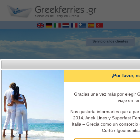
Servicios de Ferry en Grecia
Servicio a los clientes
¡Por favor, n
Gracias una vez más por elegir G
viaje en fer
Nos gustaría informarles que a par
MENU
2014, Anek Lines y Superfast Ferri
Italia – Grecia como un consorcio 
Corfú / Igoumenitsa
Italia - Grecia Ferries Reservas online
Itinerarios, horarios, el costo del ticket, información y servicios de ferry