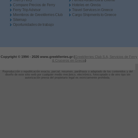
Tren y Ferry
Ferries Asistencia a Cliente
Compare Precios de Ferry
Hoteles en Grecia
Ferry Trip Advisor
Travel Services in Greece
Miembros de Greekferries Club
Cargo Shipments to Greece
Sitemap
Oportunidades de trabajo
Copyright © 1994 -
2026 www.greekferries.gr (
Greekferries Club S.A, Servicios de Ferry
& Cruceros en Grecia
)
Reproducción o republicación exacta, parcial, resumen, paráfrasis o adaptado de los contenidos y del
diseño de este sitio web por cualquier medio mecánico, electrónico, fotocopiado o de otro tipo sin
autorización previa del propietario legal es estrictamente prohibida.