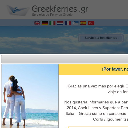
Servicios de Ferry en Grecia
Servicio a los clientes
¡Por favor, n
Gracias una vez más por elegir G
viaje en fer
Nos gustaría informarles que a par
MENU
2014, Anek Lines y Superfast Ferri
Italia – Grecia como un consorcio 
Corfú / Igoumenitsa
Italia - Grecia Ferries Reservas online
Itinerarios, horarios, el costo del ticket, información y servicios de ferry