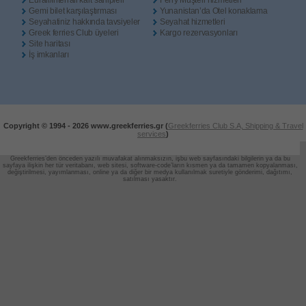
Eurail/Interrail kart sahipleri
Ferry Müşteri hizmetleri
Gemi bilet karşılaştırması
Yunanistan’da Otel konaklama
Seyahatiniz hakkında tavsiyeler
Seyahat hizmetleri
Greek ferries Club üyeleri
Kargo rezervasyonları
Site haritası
İş imkanları
Copyright © 1994 -
2026 www.greekferries.gr (
Greekferries Club S.A, Shipping & Travel
services
)
Greekferries’den önceden yazılı muvafakat alınmaksızın, işbu web sayfasındaki bilgilerin ya da bu
sayfaya ilişkin her tür veritabanı, web sitesi, software-code’ların
kısmen ya da tamamen kopyalanması,
değiştirilmesi, yayımlanması, online ya da diğer bir medya kullanılmak suretiyle gönderimi, dağıtımı,
satılması yasaktır.