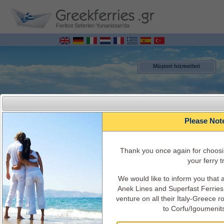
Feribot Seferleri Yunanistan'da
Müşteri hizmetleri
Please Not
Τhank you once again for choosi
your ferry tr
We would like to inform you that
MENU
Anek Lines and Superfast Ferries 
venture on all their Italy-Greece 
to Corfu/Igoumenit
İtalya – Yunanistan ONLİNE Gemi Rezervasyonları
Gemi Programları, tarifeler, gemi geçerliği, bilet ücreti, gemi bilgisi ve hizmetler