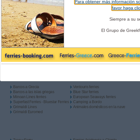
Para obtener más información so
Solo Ida
Ida + Vuelta
Camping a Bordo?
Salida
favor haga cli
Siempre a su se
El Grupo de Greekf
Regreso
Enlaces Útiles
Barcos a Grecia
Ventouris ferries
Barcos a las islas griegas
Blue Star ferries
Minoan Lines ferries
European Seaways ferries
Superfast Ferries - Bluestar Ferries
Camping a Bordo
Grimaldi Lines
Animales domésticos en la nave
Grimaldi Euromed