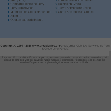
Tren y Ferry
Ferries Asistencia a Cliente
Compare Precios de Ferry
Hoteles en Grecia
Ferry Trip Advisor
Travel Services in Greece
Miembros de Greekferries Club
Cargo Shipments to Greece
Sitemap
Oportunidades de trabajo
Copyright © 1994 -
2026 www.greekferries.gr (
Greekferries Club S.A, Servicios de Ferry
& Cruceros en Grecia
)
Reproducción o republicación exacta, parcial, resumen, paráfrasis o adaptado de los contenidos y del
diseño de este sitio web por cualquier medio mecánico, electrónico, fotocopiado o de otro tipo sin
autorización previa del propietario legal es estrictamente prohibida.