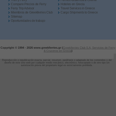
Tren y Ferry
Ferries Asistencia a Cliente
Compare Precios de Ferry
Hoteles en Grecia
Ferry Trip Advisor
Travel Services in Greece
Miembros de Greekferries Club
Cargo Shipments to Greece
Sitemap
Oportunidades de trabajo
Copyright © 1994 -
2026 www.greekferries.gr (
Greekferries Club S.A, Servicios de Ferry
& Cruceros en Grecia
)
Reproducción o republicación exacta, parcial, resumen, paráfrasis o adaptado de los contenidos y del
diseño de este sitio web por cualquier medio mecánico, electrónico, fotocopiado o de otro tipo sin
autorización previa del propietario legal es estrictamente prohibida.