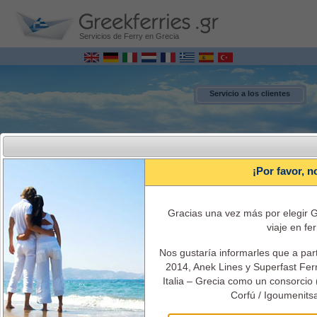
Servicios de Ferry en Grecia
Servicio a los clientes
¡Por favor, n
Gracias una vez más por elegir G
viaje en fer
Nos gustaría informarles que a par
MENU
2014, Anek Lines y Superfast Ferri
Italia – Grecia como un consorcio 
Corfú / Igoumenitsa
Italia - Grecia Ferries Reservas online
Itinerarios, horarios, el costo del ticket, información y servicios de ferry