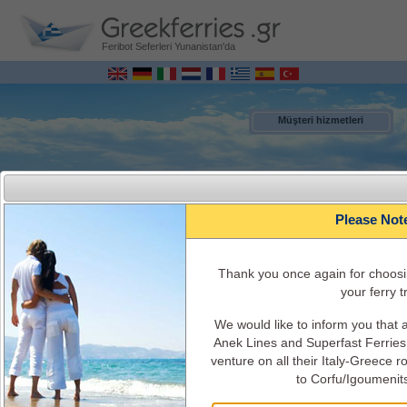
Feribot Seferleri Yunanistan'da
Müşteri hizmetleri
Please Not
Τhank you once again for choosi
your ferry tr
We would like to inform you that
MENU
Anek Lines and Superfast Ferries 
venture on all their Italy-Greece 
to Corfu/Igoumenit
İtalya – Yunanistan ONLİNE Gemi Rezervasyonları
Gemi Programları, tarifeler, gemi geçerliği, bilet ücreti, gemi bilgisi ve hizmetler