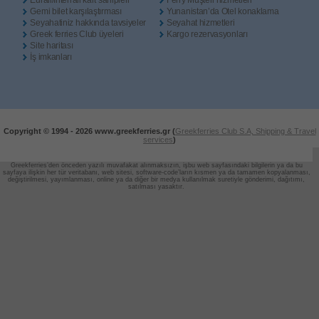
Eurail/Interrail kart sahipleri
Ferry Müşteri hizmetleri
Gemi bilet karşılaştırması
Yunanistan’da Otel konaklama
Seyahatiniz hakkında tavsiyeler
Seyahat hizmetleri
Greek ferries Club üyeleri
Kargo rezervasyonları
Site haritası
İş imkanları
Copyright © 1994 -
2026 www.greekferries.gr (
Greekferries Club S.A, Shipping & Travel
services
)
Greekferries’den önceden yazılı muvafakat alınmaksızın, işbu web sayfasındaki bilgilerin ya da bu
sayfaya ilişkin her tür veritabanı, web sitesi, software-code’ların
kısmen ya da tamamen kopyalanması,
değiştirilmesi, yayımlanması, online ya da diğer bir medya kullanılmak suretiyle gönderimi, dağıtımı,
satılması yasaktır.