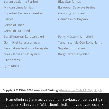
Yunan adalarina Feribot
Blue Star ferries
Minoan Lines ferries
European Seaways ferries
Superfast Ferries - Bluestar
Camping on Board
Ferries
Gemide evcil hayvan
Grimaldi Lines
Grimaldi Euromed
Eurail/Interrail kart sahipleri
Ferry Müşteri hizmetleri
Gemi bilet karşılaştırması
Yunanistan’da Otel konaklama
Seyahatiniz hakkında tavsiyeler
Seyahat hizmetleri
Greek ferries Club üyeleri
Kargo rezervasyonları
Site haritası
İş imkanları
Copyright © 1994 - 2026 www.greekferries.gr (
Greekferries Club S.A, Shipping &
Travel services
)
Hizmetlerin sağlanması ve optimum navigasyon deneyimi için
Greekferries’den önceden yazılı muvafakat alınmaksızın, işbu web sayfasındaki bilgilerin ya
çerezler kullanıyoruz. Web sitemizi kullanmaya devam ederek
da bu sayfaya ilişkin her tür veritabanı, web sitesi, software-code’ların