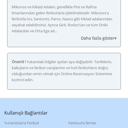
Mikonos ve Kiklad Adaları, genellikle Pire ve Rafina
limanlarından gelen feribotlarla işletilmektedir. Mikonos'a
feribotla İos, Santorini, Paros, Naxos gibi Kiklad adalarından
seyahat edebilirsiniz. Ayrıca Girit, Rodos'tan ve tüm Oniki
Adalardan ve Orta Ege ad...
Daha fazla göster▾
Önemli !
Yukarıdaki bilgiler aydan aya değişebilir. Tarifelerin,
kalkışların ve feribot varışlarının ve hızlı feribotların doğru
olduğundan emin olmak için Online Rezervasyon Sistemine
kontrol edin.
Κullanışlı Βağlantılar
Yunanistan’a Feribot
Ventouris ferries