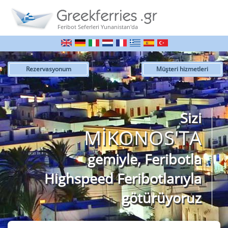
Feribot Seferleri Yunanistan'da
Rezervasyonum
Müşteri hizmetleri
Sizi
MİKONOS'TA
gemiyle, Feribotla
Highspeed Feribotlarıyla
götürüyoruz