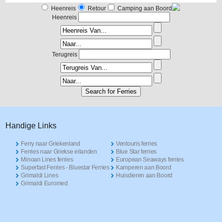
Heenreis
Retour
Camping aan Boord
Heenreis
Terugreis
Handige Links
Ferry naar Griekenland
Ventouris ferries
Ferries naar Griekse eilanden
Blue Star ferries
Minoan Lines ferries
European Seaways ferries
Superfast Ferries - Bluestar Ferries
Kamperen aan Boord
Grimaldi Lines
Huisdieren aan Boord
Grimaldi Euromed