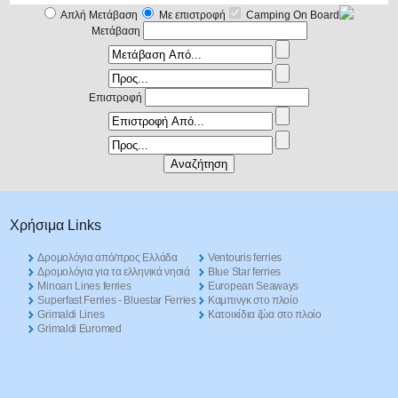
Απλή Μετάβαση
Με επιστροφή
Camping On Board
Μετάβαση
Επιστροφή
Χρήσιμα Links
Δρομολόγια από/προς Ελλάδα
Ventouris ferries
Δρομολόγια για τα ελληνικά νησιά
Blue Star ferries
Minoan Lines ferries
European Seaways
Superfast Ferries - Bluestar Ferries
Καμπινγκ στο πλοίο
Grimaldi Lines
Kατοικίδια ζώα στο πλοίο
Grimaldi Euromed