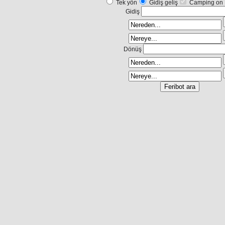
Tek yön
Gidiş geliş
Camping on 
Gidiş
Dönüş