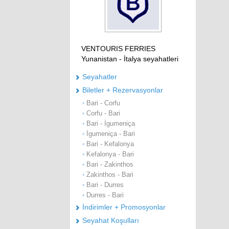
VENTOURIS FERRIES
Yunanistan - İtalya seyahatleri
Seyahatler
Biletler + Rezervasyonlar
Bari - Corfu
•
Corfu - Bari
•
Bari - İgumeniça
•
İgumeniça - Bari
•
Bari - Kefalonya
•
Kefalonya - Bari
•
Bari - Zakinthos
•
Zakinthos - Bari
•
Bari - Durres
•
Durres - Bari
•
İndirimler + Promosyonlar
Seyahat Koşulları