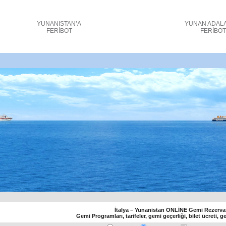
YUNANISTAN’A
YUNAN ADAL
FERİBOT
FERİBO
bilet fiyatları ve rezerv _
İtalya – Yunanistan ONLİNE Gemi Rezerva
Gemi Programları, tarifeler, gemi geçerliği, bilet ücreti, g