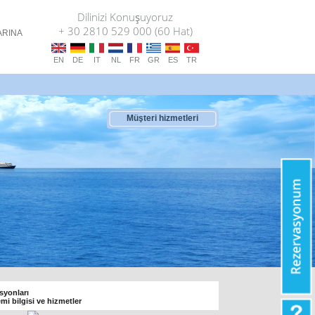
Dilinizi Konuşuyoruz
+ 30 2810 529 000 (60 Hat)
ARINA
T
EN
DE
IT
NL
FR
GR
ES
TR
Müşteri hizmetleri
syonları
emi bilgisi ve hizmetler