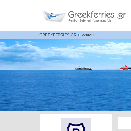
Feribot Seferleri Yunanistan'da
GREEKFERRIES.GR
Ventouris ferries - Bari Corfu 