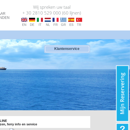
Wij spreken uw taal
+ 30 2810 529 000 (60 lijnen)
AAR
ANDEN
EN
DE
IT
NL
FR
GR
ES
TR
Klantenservice
NLINE
zen, ferry info en service