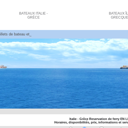
BATEAUX
ITALIE -
BATEAUX
Î
GRÈCE
GRECQU
illets de bateau et réservations Bari - Corfou
Italie - Grèce Reservation de ferry EN 
Horaires, disponibilités, prix, informations et se