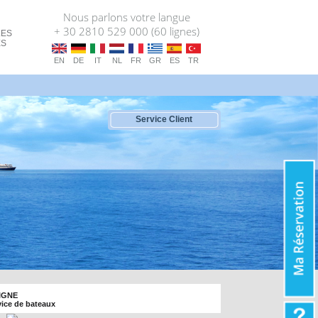
Nous parlons votre langue
+ 30 2810 529 000 (60 lignes)
LES
ES
EN
DE
IT
NL
FR
GR
ES
TR
Service Client
LIGNE
rvice de bateaux