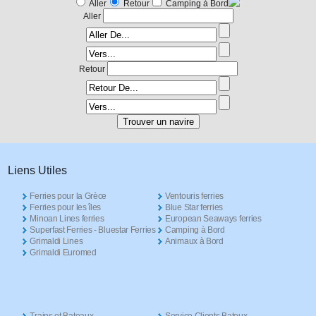
Aller
Retour
Camping à Bord
Aller
Retour
Liens Utiles
Ferries pour la Grèce
Ventouris ferries
Ferries pour les îles
Blue Star ferries
Minoan Lines ferries
European Seaways ferries
Superfast Ferries - Bluestar Ferries
Camping à Bord
Grimaldi Lines
Animaux à Bord
Grimaldi Euromed