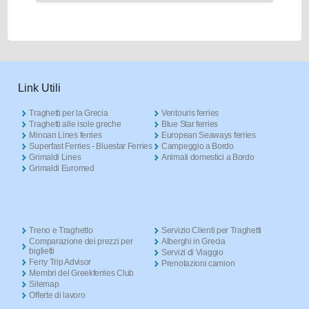
Link Utili
Traghetti per la Grecia
Ventouris ferries
Traghetti alle isole greche
Blue Star ferries
Minoan Lines ferries
European Seaways ferries
Superfast Ferries - Bluestar Ferries
Campeggio a Bordo
Grimaldi Lines
Animali domestici a Bordo
Grimaldi Euromed
Treno e Traghetto
Servizio Clienti per Traghetti
Comparazione dei prezzi per
Alberghi in Grecia
biglietti
Servizi di Viaggio
Ferry Trip Advisor
Prenotazioni camion
Membri del Greekferries Club
Sitemap
Offerte di lavoro