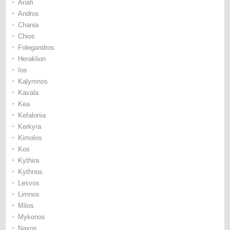
•
Anafi
•
Andros
•
Chania
•
Chios
•
Folegandros
•
Heraklion
•
Ios
•
Kalymnos
•
Kavala
•
Kea
•
Kefalonia
•
Kerkyra
•
Kimolos
•
Kos
•
Kythira
•
Kythnos
•
Lesvos
•
Limnos
•
Milos
•
Mykonos
•
Naxos