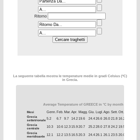
Ritorno
La seguente tabella mostra le temperature medie in gradi Celsius (ºC)
in Grecia.
Average Temperature of GREECE in °C by month
Genn.
Feb.
Mar.
Apr.
Magg.
Giu.
Lugl.
Ago.
Sett.
Ott.
Nov.
Dic.
Mesi
Grecia
5.2
6.7
9.7
14.2
19.6
24.4
26.6
26.0
21.8
16.2
11.0
6.9
settetrionale
Grecia
10.3
10.6
12.3
15.9
20.7
25.2
28.0
27.8
24.2
19.5
15.4
12.0
centrale
Grecia
12.1
12.2
13.5
16.5
20.3
24.4
26.1
26.1
23.5
20.0
16.6
13.7
meridioanle