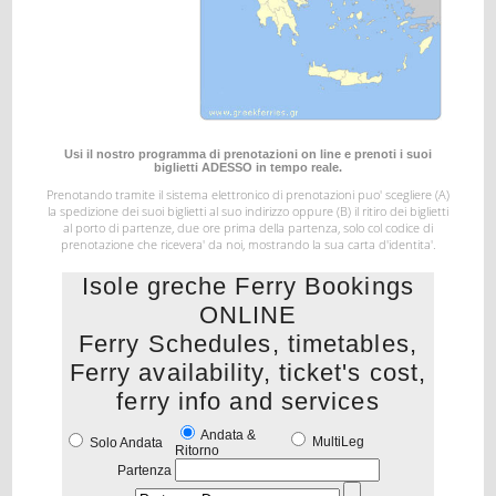
Usi il nostro programma di prenotazioni on line e prenoti i suoi
biglietti ADESSO in tempo reale.
Prenotando tramite il sistema elettronico di prenotazioni puo' scegliere (A)
la spedizione dei suoi biglietti al suo indirizzo
oppure (B) il ritiro dei biglietti
al porto di partenze, due ore prima della partenza, solo col codice di
prenotazione
che ricevera' da noi, mostrando la sua carta d'identita'.
Isole greche Ferry Bookings
ONLINE
Ferry Schedules, timetables,
Ferry availability, ticket's cost,
ferry info and services
Andata &
MultiLeg
Solo Andata
Ritorno
Partenza