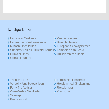
Handige Links
Ferry naar Griekenland
Ventouris ferries
Ferries naar Griekse eilanden
Blue Star ferries
Minoan Lines ferries
European Seaways ferries
Superfast Ferries - Bluestar Ferries
Kamperen aan Boord
Grimaldi Lines
Huisdieren aan Boord
Grimaldi Euromed
Trein en Ferry
Ferries Klantenservice
Vergelijk ferry-ticket prijzen
Hotels in heel Griekenland
Ferry Trip Advisor
Reisdiensten
Greekferries Club Leden
Vrachtgoed
Sitemap
Baanaanbod