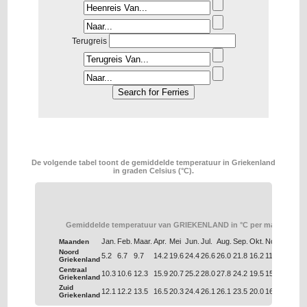
Terugreis
De volgende tabel toont de gemiddelde temperatuur in Griekenland
in graden Celsius (°C).
Gemiddelde temperatuur van GRIEKENLAND in °C per maand.
Jan.
Feb.
Maar.
Apr.
Mei
Jun.
Jul.
Aug.
Sep.
Okt.
Nov.
Dec.
Maanden
Noord
5.2
6.7
9.7
14.2
19.6
24.4
26.6
26.0
21.8
16.2
11.0
6.9
Griekenland
Centraal
10.3
10.6
12.3
15.9
20.7
25.2
28.0
27.8
24.2
19.5
15.4
12.0
Griekenland
Zuid
12.1
12.2
13.5
16.5
20.3
24.4
26.1
26.1
23.5
20.0
16.6
13.7
Griekenland