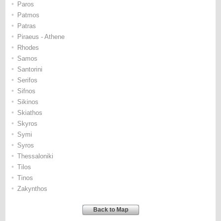
•
Paros
•
Patmos
•
Patras
•
Piraeus - Athene
•
Rhodes
•
Samos
•
Santorini
•
Serifos
•
Sifnos
•
Sikinos
•
Skiathos
•
Skyros
•
Symi
•
Syros
•
Thessaloniki
•
Tilos
•
Tinos
•
Zakynthos
Back to Map