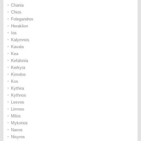
•
Chania
•
Chios
•
Folegandros
•
Heraklion
•
Ios
•
Kalymnos
•
Kavala
•
Kea
•
Kefalonia
•
Kerkyra
•
Kimolos
•
Kos
•
Kythira
•
Kythnos
•
Lesvos
•
Limnos
•
Milos
•
Mykonos
•
Naxos
•
Nisyros