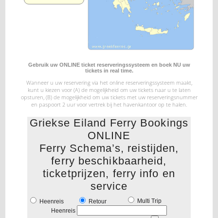
Gebruik uw ONLINE ticket reserveringssysteem en boek NU uw
tickets in real time.
Wanneer u uw reservering via het online reserveringssysteem maakt,
kunt u kiezen voor (A) de mogelijkheid
om uw tickets naar u te laten
opsturen, (B) de mogelijkheid om uw tickets met uw reserveringsnummer
en paspoort 2 uur voor vertrek bij het havenkantoor op te halen.
Griekse Eiland Ferry Bookings
ONLINE
Ferry Schema’s, reistijden,
ferry beschikbaarheid,
ticketprijzen, ferry info en
service
Multi Trip
Heenreis
Retour
Heenreis