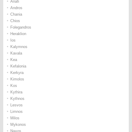
•
Anafi
•
Andros
•
Chania
•
Chios
•
Folegandros
•
Heraklion
•
Ios
•
Kalymnos
•
Kavala
•
Kea
•
Kefalonia
•
Kerkyra
•
Kimolos
•
Kos
•
Kythira
•
Kythnos
•
Lesvos
•
Limnos
•
Milos
•
Mykonos
•
Naxos