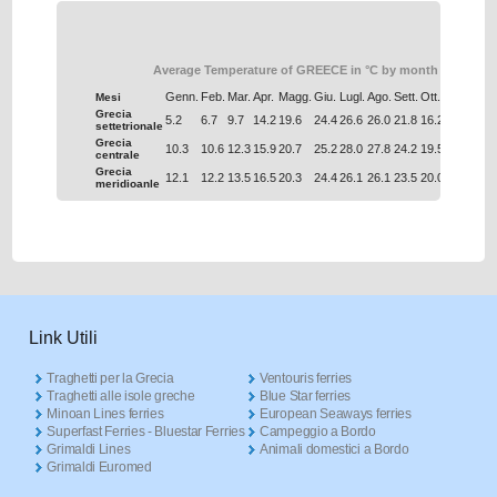
Average Temperature of GREECE in °C by month
Genn.
Feb.
Mar.
Apr.
Magg.
Giu.
Lugl.
Ago.
Sett.
Ott.
Nov.
Dic.
Mesi
Grecia
5.2
6.7
9.7
14.2
19.6
24.4
26.6
26.0
21.8
16.2
11.0
6.9
settetrionale
Grecia
10.3
10.6
12.3
15.9
20.7
25.2
28.0
27.8
24.2
19.5
15.4
12.0
centrale
Grecia
12.1
12.2
13.5
16.5
20.3
24.4
26.1
26.1
23.5
20.0
16.6
13.7
meridioanle
Link Utili
Traghetti per la Grecia
Ventouris ferries
Traghetti alle isole greche
Blue Star ferries
Minoan Lines ferries
European Seaways ferries
Superfast Ferries - Bluestar Ferries
Campeggio a Bordo
Grimaldi Lines
Animali domestici a Bordo
Grimaldi Euromed