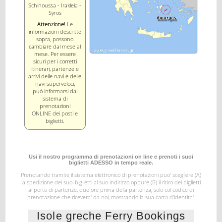
Schinoussa - Irakleia -
Syros
Attenzione!
Le
informazioni descritte
sopra, possono
cambiare dal mese al
mese. Per essere
sicuri per i corretti
itinerari, partenze e
arrivi delle navi e delle
navi superveloci,
può informarsi dal
sistema di
prenotazioni
ONLINE dei posti e
biglietti.
Usi il nostro programma di prenotazioni on line e prenoti i suoi
biglietti ADESSO in tempo reale.
Prenotando tramite il sistema elettronico di prenotazioni puo' scegliere (A)
la spedizione dei suoi biglietti al suo indirizzo
oppure (B) il ritiro dei biglietti
al porto di partenze, due ore prima della partenza, solo col codice di
prenotazione
che ricevera' da noi, mostrando la sua carta d'identita'.
Isole greche Ferry Bookings