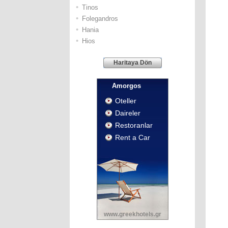
•
Τinos
•
Folegandros
•
Hania
•
Hios
Haritaya Dön
Αmorgos
Oteller
Daireler
Restoranlar
Rent a Car
www.greekhotels.gr