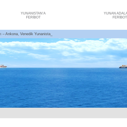
YUNANISTAN’A
YUNAN ADAL
FERİBOT
FERİBO
ı – Ankona, Venedik Yunanistan – Feribot biletleri + indirimler