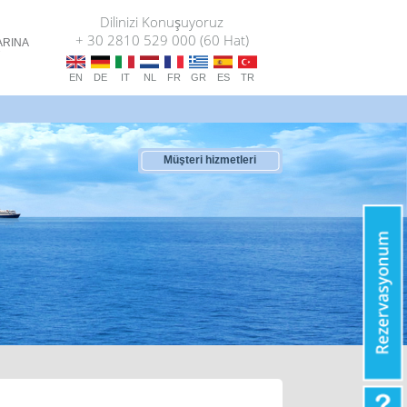
Dilinizi Konuşuyoruz
+ 30 2810 529 000 (60 Hat)
ARINA
T
EN
DE
IT
NL
FR
GR
ES
TR
Müşteri hizmetleri