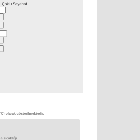
Çoklu Seyahat
°C) olarak gösterilmektedir.
 sıcaklığı