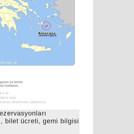
ptırın ve bizim
izi kullanın.
nız ve
yollanır veya
 liman ofislerinden alabilirsiniz.
zervasyonları
 bilet ücreti, gemi bilgisi