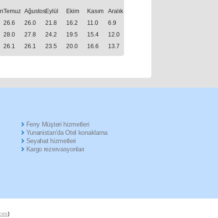
an
Temuz
Ağustos
Eylül
Ekim
Kasım
Aralık
26.6
26.0
21.8
16.2
11.0
6.9
28.0
27.8
24.2
19.5
15.4
12.0
26.1
26.1
23.5
20.0
16.6
13.7
Ferry Müşteri hizmetleri
Yunanistan’da Otel konaklama
Seyahat hizmetleri
Kargo rezervasyonları
ices
)