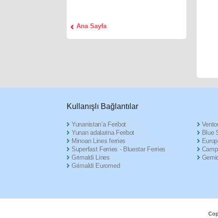
Αna Sayfa
Κullanışlı Βağlantılar
Yunanistan’a Feribot
Ventou
Yunan adalarina Feribot
Blue S
Minoan Lines ferries
Europ
Superfast Ferries - Bluestar Ferries
Campi
Grimaldi Lines
Gemid
Grimaldi Euromed
Cop