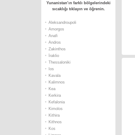
Yunanistan’ın farklı bölgelerindeki
sıcaklığı tıklayın ve öğrenin.
•
Αleksandroupoli
•
Αmorgos
•
Αnafi
•
Andros
•
Ζakinthos
•
İraklio
•
Thessaloniki
•
Ios
•
Κavala
•
Κalimnos
•
Κea
•
Κerkira
•
Κefalonia
•
Κimolos
•
Κithira
•
Κithnos
•
Κos
•