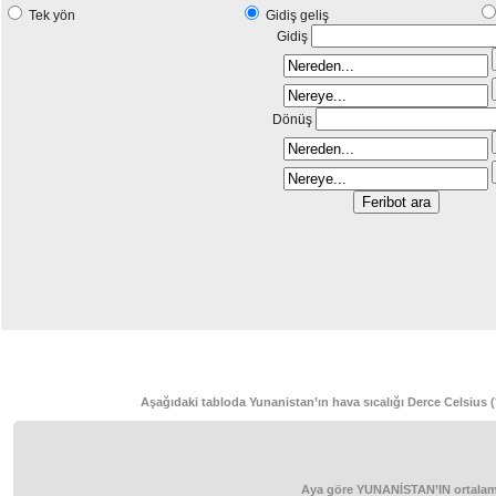
Tek yön
Gidiş geliş
Gidiş
Dönüş
Aşağıdaki tabloda Yunanistan’ın hava sıcalığı Derce Celsius (
Aya göre YUNANİSTAN’IN ortalama