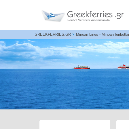
Feribot Seferleri Yunanistan'da
GREEKFERRIES.GR
Minoan Lines - Minoan feribotlar