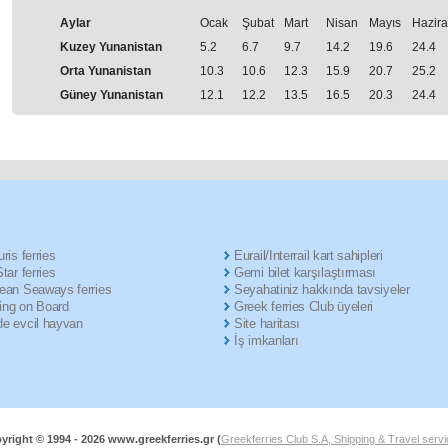
Aylar
Ocak
Şubat
Μart
Nisan
Μayıs
Hazir
Kuzey Yunanistan
5.2
6.7
9.7
14.2
19.6
24.4
Orta Yunanistan
10.3
10.6
12.3
15.9
20.7
25.2
Güney Yunanistan
12.1
12.2
13.5
16.5
20.3
24.4
ris ferries
Eurail/Interrail kart sahipleri
tar ferries
Gemi bilet karşılaştırması
ean Seaways ferries
Seyahatiniz hakkında tavsiyeler
ng on Board
Greek ferries Club üyeleri
e evcil hayvan
Site haritası
İş imkanları
yright © 1994 -
2026 www.greekferries.gr (
Greekferries Club S.A, Shipping & Travel serv