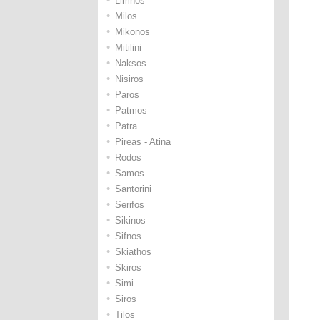
Limnos
•
Μilos
•
Μikonos
•
Μitilini
•
Νaksos
•
Νisiros
•
Paros
•
Patmos
•
Patra
•
Pireas - Atina
•
Rodos
•
Samos
•
Santorini
•
Serifos
•
Sikinos
•
Sifnos
•
Skiathos
•
Skiros
•
Simi
•
Siros
•
Tilos