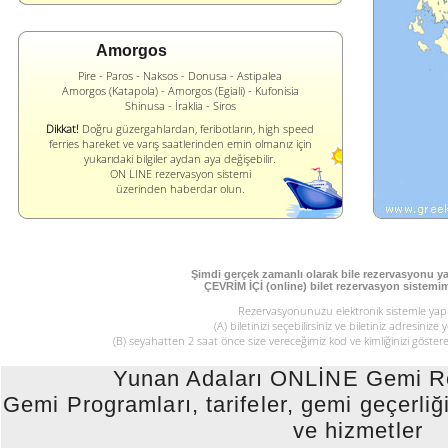
Αmorgos
Pire - Paros - Νaksos - Donusa - Αstipalea
Αmorgos (Κatapola) - Αmorgos (Egiali) - Κufonisia
Shinusa - İraklia - Siros
Dikkat!
Doğru güzergahlardan, feribotların, high speed
ferries hareket ve varış saatlerinden emin olmanız için
yukarıdaki bilgiler aydan aya değişebilir.
ON LINE rezervasyon sistemi
üzerinden haberdar olun.
Şimdi gerçek zamanlı olarak bile rezervasyonu ya
ÇEVRİM İÇİ (online) bilet rezervasyon sistemim
Rezervasyonunuzu elektronik sistemle yapı
(Α) biletinizi seçebilirsiniz ve biletiniz adresinize 
(Β) seyahatten 2 saat önce size vereceğimiz kod ve kimliğinizi gösterek
Yunan Adaları ONLİNE Gemi Re
Gemi Programları, tarifeler, gemi geçerliği,
ve hizmetler