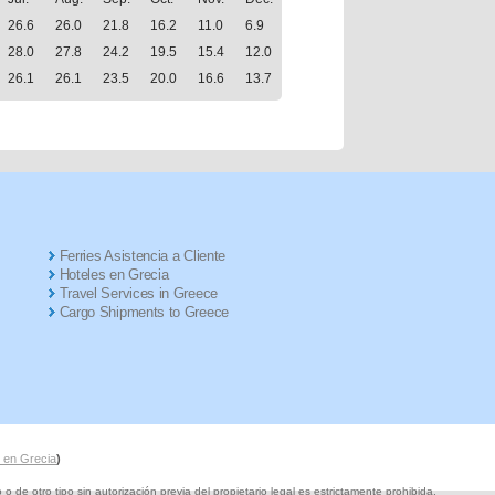
26.6
26.0
21.8
16.2
11.0
6.9
28.0
27.8
24.2
19.5
15.4
12.0
26.1
26.1
23.5
20.0
16.6
13.7
Ferries Asistencia a Cliente
Hoteles en Grecia
Travel Services in Greece
Cargo Shipments to Greece
s en Grecia
)
de otro tipo sin autorización previa del propietario legal es estrictamente prohibida.