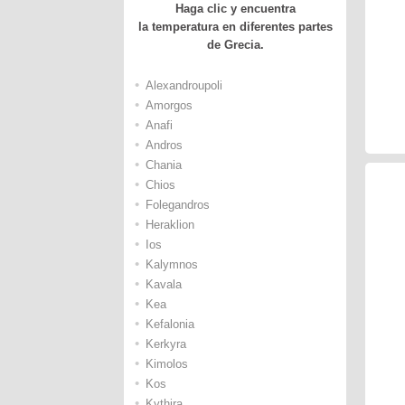
Haga clic y encuentra
la temperatura en diferentes partes
de Grecia.
•
Alexandroupoli
•
Amorgos
•
Anafi
•
Andros
•
Chania
•
Chios
•
Folegandros
•
Heraklion
•
Ios
•
Kalymnos
•
Kavala
•
Kea
•
Kefalonia
•
Kerkyra
•
Kimolos
•
Kos
•
Kythira