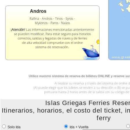
Andros
Rafina - Andros - Tinos - Syros -
Mykonos - Paros - Naxos
¡Atención!
Las informaciones mencionadas anteriormente
se pueden modificar. Para estar seguro para horarios
correctos, salidas y llegadas de naves y de ferries
de alta velocidad compruebe con el online
sistema de reservación.
Utilice nuestro sistema de reserva de billetes ONLINE y reserve su
Al realizar su reserva a través del sistema de online 
(A) puede elegir que los billetes se envíen a su dirección o (B) se p
portuaria hasta 2 horas antes de la salida con su código de
Islas Griegas Ferries Rese
Itinerarios, horarios, el costo del ticket,
ferry
Solo Ida
Ida + Vuelta