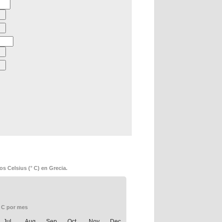
s Celsius (° C) en Grecia.
° C por mes
Jul.
Aug.
Sep.
Oct.
Nov.
Dec.