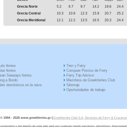
Grecia Norte
5.2
6.7
9.7
14.2
19.6
24.4
Grecia Central
10.3
10.6
12.3
15.9
20.7
25.2
Grecia Meridional
12.1
12.2
13.5
16.5
20.3
24.4
ris ferries
Tren y Ferry
tar ferries
Compare Precios de Ferry
ean Seaways ferries
Ferry Trip Advisor
ng a Bordo
Miembros de Greekferries Club
les domésticos en la nave
Sitemap
Oportunidades de trabajo
 © 1994 -
2026 www.greekferries.gr (
Greekferries Club S.A, Servicios de Ferry & Crucero
ontenidos y del diseño de este sitio web por cualquier medio mecánico, electrónico, fotocopiado o 