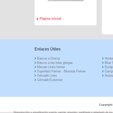
Página inicial
Enlaces Útiles
Barcos a Grecia
Ventou
Barcos a las islas griegas
Blue S
Minoan Lines ferries
Europ
Superfast Ferries - Bluestar Ferries
Campi
Grimaldi Lines
Anima
Grimaldi Euromed
Copyright
Reproducción o republicación exacta, parcial, resumen, paráfrasis o adaptado de los c