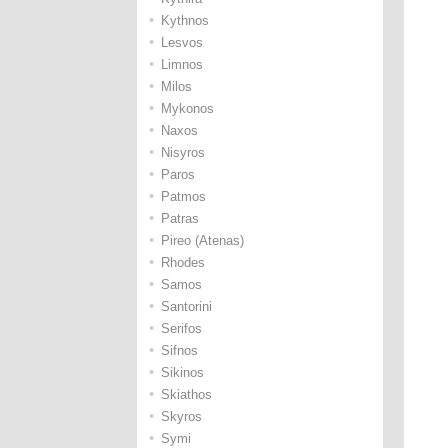
•
Kythnos
•
Lesvos
•
Limnos
•
Milos
•
Mykonos
•
Naxos
•
Nisyros
•
Paros
•
Patmos
•
Patras
•
Pireo (Atenas)
•
Rhodes
•
Samos
•
Santorini
•
Serifos
•
Sifnos
•
Sikinos
•
Skiathos
•
Skyros
•
Symi