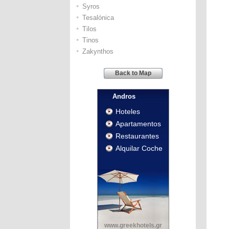
•
Syros
•
Tesalónica
•
Tilos
•
Tinos
•
Zakynthos
Back to Map
Andros
Hoteles
Apartamentos
Restaurantes
Alquilar Coche
www.greekhotels.gr