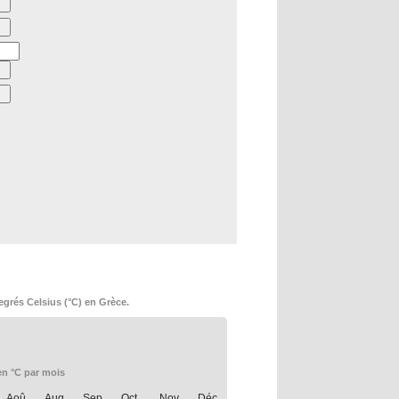
grés Celsius (°C) en Grèce.
n °C par mois
Aoû.
Aug.
Sep.
Oct.
Nov.
Déc.