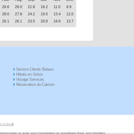
26.6
26.0
21.8
16.2
11.0
6.9
28.0
27.8
24.2
19.5
15.4
12.0
26.1
26.1
23.5
20.0
16.6
13.7
Service Clients Bateux
Hôtels en Grèce
Voyage Services
Réservation du Camion
 en Grèce
)
tocopiée ou autre sans l'autorisation du propriétaire légal, sont interdites.