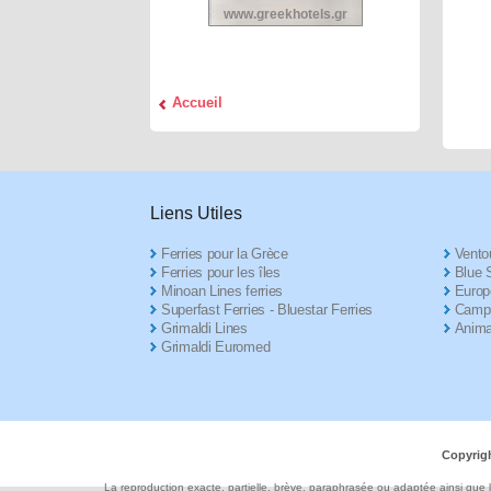
www.greekhotels.gr
Accueil
Liens Utiles
Ferries pour la Grèce
Ventou
Ferries pour les îles
Blue S
Minoan Lines ferries
Europ
Superfast Ferries - Bluestar Ferries
Campi
Grimaldi Lines
Anima
Grimaldi Euromed
Copyrigh
La reproduction exacte, partielle, brève, paraphrasée ou adaptée ainsi que l