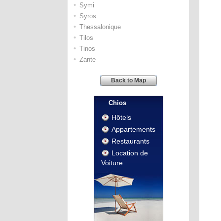
•
Symi
•
Syros
•
Thessalonique
•
Tilos
•
Tinos
•
Zante
Back to Map
Chios
Hôtels
Appartements
Restaurants
Location de
Voiture