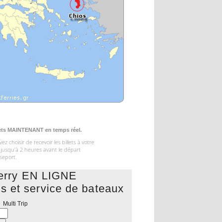
illets MAINTENANT en temps réel.
 choisir de recevoir les billets à votre
 jusqu'à 2 heures avant le départ
seport.
ferry EN LIGNE
ons et service de bateaux
Multi Trip