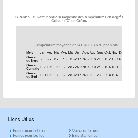
Le tableau suivant montre la moyenne des températures en degrés
Celsius (°C) en Grèce.
Température moyenne de la GRECE en °C par mois
Jan.
Fév.
Mar.
Avr.
Mai
Jui.
Aoû.
Aug.
Sep.
Oct.
Nov.
Déc.
Mois
Grèce
5.2
6.7
9.7
14.2
19.6
24.4
26.6
26.0
21.8
16.2
11.0
6.9
du Nord
Grèce
10.3
10.6
12.3
15.9
20.7
25.2
28.0
27.8
24.2
19.5
15.4
12.0
Centrale
Grèce
12.1
12.2
13.5
16.5
20.3
24.4
26.1
26.1
23.5
20.0
16.6
13.7
du Sud
Liens Utiles
Ferries pour la Grèce
Ventouris ferries
Ferries pour les îles
Blue Star ferries