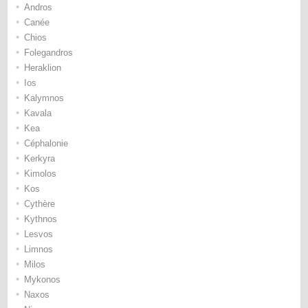
•
Andros
•
Canée
•
Chios
•
Folegandros
•
Heraklion
•
Ios
•
Kalymnos
•
Kavala
•
Kea
•
Céphalonie
•
Kerkyra
•
Kimolos
•
Kos
•
Cythère
•
Kythnos
•
Lesvos
•
Limnos
•
Milos
•
Mykonos
•
Naxos