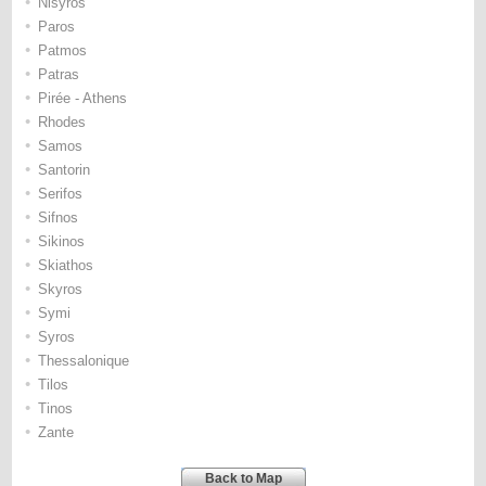
•
Nisyros
•
Paros
•
Patmos
•
Patras
•
Pirée - Athens
•
Rhodes
•
Samos
•
Santorin
•
Serifos
•
Sifnos
•
Sikinos
•
Skiathos
•
Skyros
•
Symi
•
Syros
•
Thessalonique
•
Tilos
•
Tinos
•
Zante
Back to Map