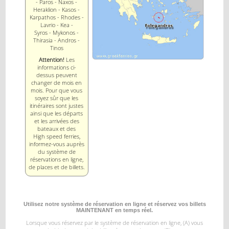
- Paros - Naxos -
Heraklion - Kasos -
Karpathos - Rhodes -
Lavrio - Kea -
Syros - Mykonos -
Thirasia - Andros -
Tinos
Attention!
Les
informations ci-
dessus peuvent
changer de mois en
mois. Pour que vous
soyez sûr que les
itinéraires sont justes
ainsi que les départs
et les arrivées des
bateaux et des
High speed ferries,
informez-vous auprès
du système de
réservations en ligne,
de places et de billets.
Utilisez notre système de réservation en ligne et réservez vos billets
MAINTENANT en temps réel.
Lorsque vous réservez par le système de réservation en ligne, (A) vous