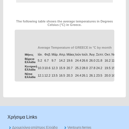
The following table shows the average temperatures in Degrees
Celsius (°C) in Greece.
Average Temperature of GREECE in °C by month
Ιάν.
Φεβ.
Μάρ.
Απρ.
Μάιος
Ιούν
Ιούλ.
Άυγ.
Σεπτ.
Οκτ.
Νοέ.
Δεκ.
Μήνες
Βόρεια
5.2
6.7
9.7
14.2
19.6
24.4
26.6
26.0
21.8
16.2
11.0
6.9
Ελλάδα
Κεντρική
10.3
10.6
12.3
15.9
20.7
25.2
28.0
27.8
24.2
19.5
15.4
12.0
Ελλάδα
Νότια
12.1
12.2
13.5
16.5
20.3
24.4
26.1
26.1
23.5
20.0
16.6
13.7
Ελλάδα
Χρήσιμα Links
Δρομολόγια από/προς Ελλάδα
Ventouris ferries