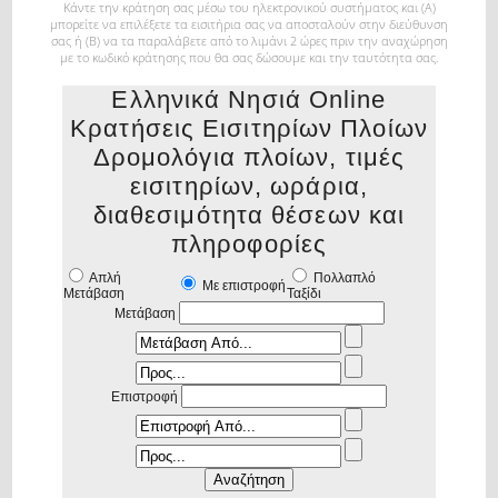
Κάντε την κράτηση σας μέσω του ηλεκτρονικού συστήματος και (Α)
μπορείτε να επιλέξετε τα εισιτήρια σας
να αποσταλούν στην διεύθυνση
σας ή (Β) να τα παραλάβετε από το λιμάνι 2 ώρες πριν την αναχώρηση
με το κωδικό κράτησης που θα σας δώσουμε και την ταυτότητα σας.
Ελληνικά Νησιά Online
Κρατήσεις Εισιτηρίων Πλοίων
Δρομολόγια πλοίων, τιμές
εισιτηρίων, ωράρια,
διαθεσιμότητα θέσεων και
πληροφορίες
Απλή
Πολλαπλό
Με επιστροφή
Μετάβαση
Ταξίδι
Μετάβαση
Επιστροφή