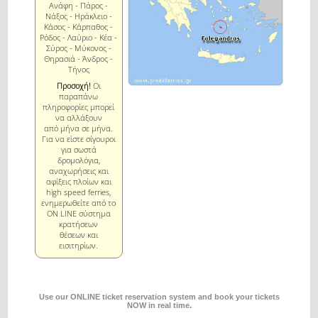
Ανάφη - Πάρος -
Νάξος - Ηράκλειο -
Κάσος - Κάρπαθος -
Ρόδος - Λαύριο - Κέα -
Σύρος - Μύκονος -
Θηρασιά - Άνδρος -
Τήνος
Προσοχή!
Οι
παραπάνω
πληροφορίες μπορεί
να αλλάξουν
από μήνα σε μήνα.
Για να είστε σίγουροι
για σωστά
δρομολόγια,
αναχωρήσεις και
αφίξεις πλοίων και
high speed ferries,
ενημερωθείτε από το
ON LINE σύστημα
κρατήσεων
θέσεων και
εισιτηρίων.
Use our ONLINE ticket reservation system and book your tickets
NOW in real time.