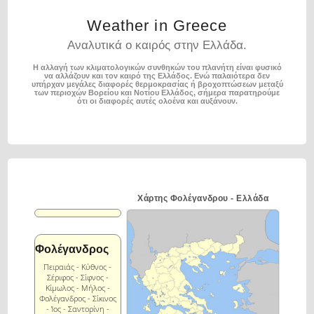
Weather in Greece
Αναλυτικά ο καιρός στην Ελλάδα.
Η αλλαγή των κλιματολογικών συνθηκών του πλανήτη είναι φυσικό
να αλλάζουν και τον καιρό της Ελλάδος.
Ενώ παλαιότερα δεν
υπήρχαν μεγάλες διαφορές θερμοκρασίας ή βροχοπτώσεων μεταξύ
των περιοχών
Βορείου και Νοτίου Ελλάδος, σήμερα παρατηρούμε
ότι οι διαφορές αυτές ολοένα και αυξάνουν.
Χάρτης Φολέγανδρου - Ελλάδα
Φολέγανδρος
Πειραιάς - Κύθνος -
Σέριφος - Σίφνος -
Κίμωλος - Μήλος -
Φολέγανδρος - Σίκινος
- Ίος - Σαντορίνη -