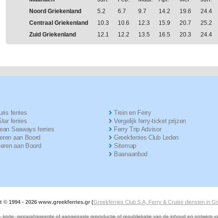
Noord Griekenland
5.2
6.7
9.7
14.2
19.6
24.4
Centraal Griekenland
10.3
10.6
12.3
15.9
20.7
25.2
Zuid Griekenland
12.1
12.2
13.5
16.5
20.3
24.4
ris ferries
Trein en Ferry
tar ferries
Vergelijk ferry-ticket prijzen
ean Seaways ferries
Ferry Trip Advisor
ren aan Boord
Greekferries Club Leden
ieren aan Boord
Sitemap
Baanaanbod
t © 1994 -
2026 www.greekferries.gr (
Greekferries Club S.A, Ferry & Cruise diensten in G
e, korte, geparafraseerde of aangepaste reproductie of republiekatie van de inhoud en ontwerp 