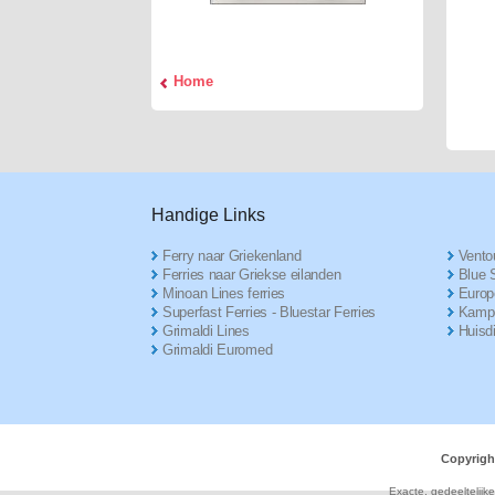
Home
Handige Links
Ferry naar Griekenland
Ventou
Ferries naar Griekse eilanden
Blue S
Minoan Lines ferries
Europ
Superfast Ferries - Bluestar Ferries
Kampe
Grimaldi Lines
Huisd
Grimaldi Euromed
Copyrigh
Exacte, gedeeltelijk