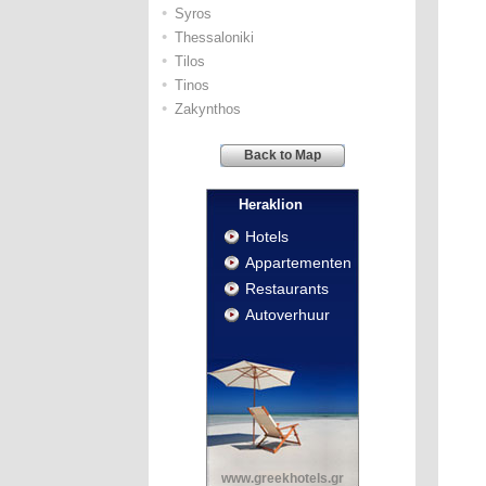
•
Syros
•
Thessaloniki
•
Tilos
•
Tinos
•
Zakynthos
Back to Map
Heraklion
Hotels
Appartementen
Restaurants
Autoverhuur
www.greekhotels.gr