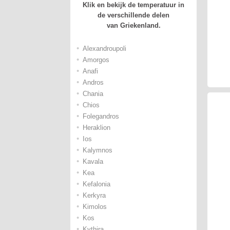
Klik en bekijk de temperatuur in
de verschillende delen
van Griekenland.
•
Alexandroupoli
•
Amorgos
•
Anafi
•
Andros
•
Chania
•
Chios
•
Folegandros
•
Heraklion
•
Ios
•
Kalymnos
•
Kavala
•
Kea
•
Kefalonia
•
Kerkyra
•
Kimolos
•
Kos
•
Kythira