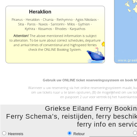
Heraklion
Piraeus - Heraklion - Chania - Rethymno - Agios Nikolaos -
Sitia - Paros - Naxos - Santorini - Milos - Gythion -
Kythira - Kissamos - Rhodes - Karpathos
Attention!
The above mentioned information is subject
to alteration. To be sure about correct schedules, departure
and arrival times of conventional and highspeed ferries
check the ONLINE Booking System.
Gebruik uw ONLINE ticket reserveringssysteem en boek NU 
Wanneer u uw reservering via het online reserveringssysteem maakt, kun
om uw tickets naar u te laten opsturen, (B) de mogelijkheid om uw 
en paspoort 2 uur voor vertrek bij het havenkanto
Griekse Eiland Ferry Book
Ferry Schema’s, reistijden, ferry beschik
ferry info en servi
Heenreis
Retour