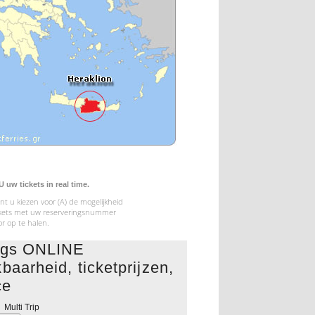
uw tickets in real time.
t u kiezen voor (A) de mogelijkheid
tickets met uw reserveringsnummer
or op te halen.
ings ONLINE
baarheid, ticketprijzen,
ce
Multi Trip