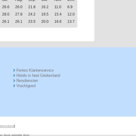
26.6
26.0
21.8
16.2
11.0
6.9
28.0
27.8
24.2
19.5
15.4
12.0
26.1
26.1
23.5
20.0
16.6
13.7
Ferries Klantenservice
Hotels in heel Griekenland
Reisdiensten
Vrachtgoed
riekenland
)
van deze website door