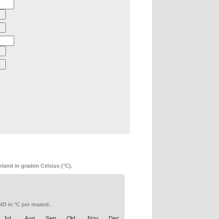
land in graden Celsius (°C).
D in °C per maand.
Jul.
Aug.
Sep.
Okt.
Nov.
Dec.