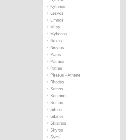
•
Kythnos
•
Lesvos
•
Limnos
•
Milos
•
Mykonos
•
Naxos
•
Nisyros
•
Paros
•
Patmos
•
Patras
•
Piraeus - Athene
•
Rhodes
•
Samos
•
Santorini
•
Serifos
•
Sifnos
•
Sikinos
•
Skiathos
•
Skyros
•
Symi