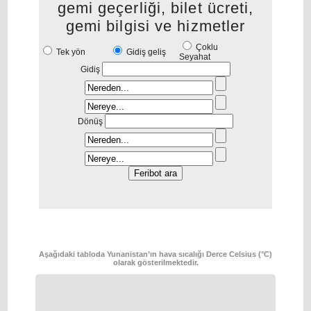
gemi geçerliği, bilet ücreti,
gemi bilgisi ve hizmetler
Çoklu
Tek yön
Gidiş geliş
Seyahat
Gidiş
Dönüş
Aşağıdaki tabloda Yunanistan’ın hava sıcalığı Derce Celsius (°C)
olarak gösterilmektedir.