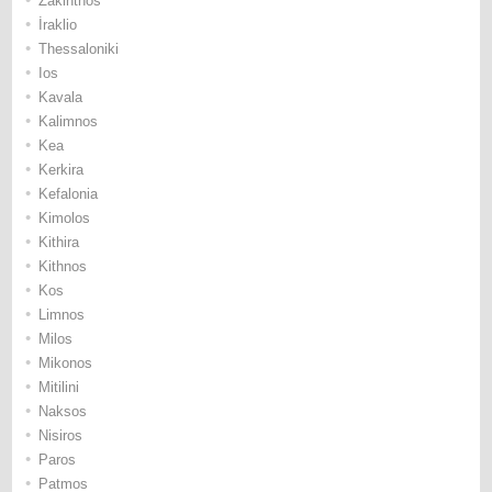
Ζakinthos
•
İraklio
•
Thessaloniki
•
Ios
•
Κavala
•
Κalimnos
•
Κea
•
Κerkira
•
Κefalonia
•
Κimolos
•
Κithira
•
Κithnos
•
Κos
•
Limnos
•
Μilos
•
Μikonos
•
Μitilini
•
Νaksos
•
Νisiros
•
Paros
•
Patmos