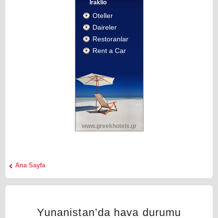
İraklio
Oteller
Daireler
Restoranlar
Rent a Car
www.greekhotels.gr
Αna Sayfa
Yunanistan’da hava durumu