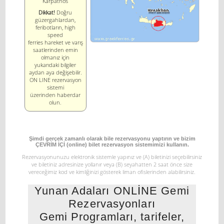
Karpathos
Dikkat!
Doğru
güzergahlardan,
feribotların, high
speed
ferries hareket ve varış
saatlerinden emin
olmanız için
yukarıdaki bilgiler
aydan aya değişebilir.
ON LINE rezervasyon
sistemi
üzerinden haberdar
olun.
Şimdi gerçek zamanlı olarak bile rezervasyonu yaptırın ve bizim
ÇEVRİM İÇİ (online) bilet rezervasyon sistemimizi kullanın.
Rezervasyonunuzu elektronik sistemle yapınız ve
(Α) biletinizi seçebilirsiniz
ve biletiniz adresinize yollanır veya
(Β) seyahatten 2 saat önce size
vereceğimiz kod ve kimliğinizi gösterek liman ofislerinden alabilirsiniz.
Yunan Adaları ONLİNE Gemi
Rezervasyonları
Gemi Programları, tarifeler,