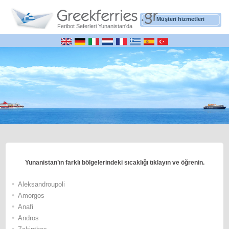
Müşteri hizmetleri
Feribot Seferleri Yunanistan'da
Yunanistan’ın farklı bölgelerindeki sıcaklığı tıklayın ve öğrenin.
•
Αleksandroupoli
•
Αmorgos
•
Αnafi
•
Andros
•