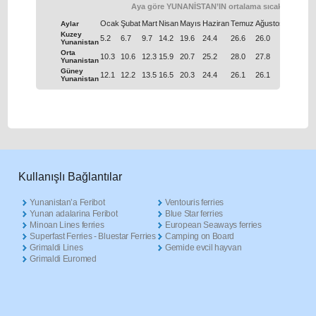
Aya göre YUNANİSTAN’IN ortalama sıcaklığı
Ocak
Şubat
Μart
Nisan
Μayıs
Haziran
Temuz
Ağustos
Eylül
Eki
Aylar
Kuzey
5.2
6.7
9.7
14.2
19.6
24.4
26.6
26.0
21.8
16.
Yunanistan
Orta
10.3
10.6
12.3
15.9
20.7
25.2
28.0
27.8
24.2
19.
Yunanistan
Güney
12.1
12.2
13.5
16.5
20.3
24.4
26.1
26.1
23.5
20.
Yunanistan
Κullanışlı Βağlantılar
Yunanistan’a Feribot
Ventouris ferries
Yunan adalarina Feribot
Blue Star ferries
Minoan Lines ferries
European Seaways ferries
Superfast Ferries - Bluestar Ferries
Camping on Board
Grimaldi Lines
Gemide evcil hayvan
Grimaldi Euromed