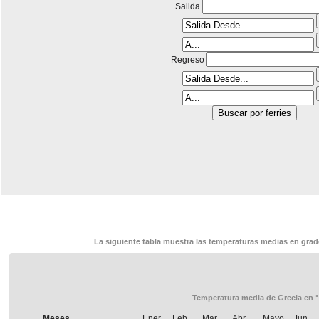
Salida
Regreso
La siguiente tabla muestra las temperaturas medias en grado
Temperatura media de Grecia en 
Meses
Ener.
Feb.
Mar.
Abr.
Mayo
Jun.