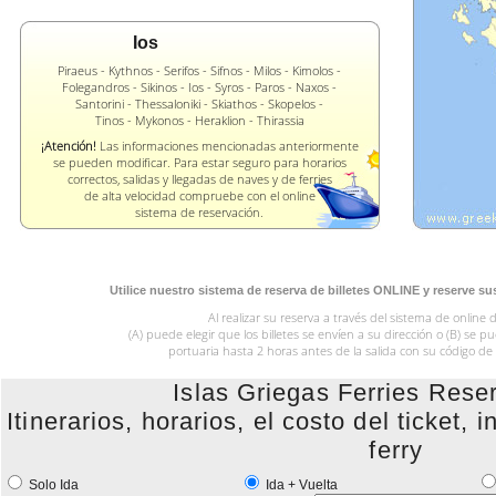
Ios
Piraeus - Kythnos - Serifos - Sifnos - Milos - Kimolos -
Folegandros - Sikinos - Ios - Syros - Paros - Naxos -
Santorini - Thessaloniki - Skiathos - Skopelos -
Tinos - Mykonos - Heraklion - Thirassia
¡Atención!
Las informaciones mencionadas anteriormente
se pueden modificar. Para estar seguro para horarios
correctos, salidas y llegadas de naves y de ferries
de alta velocidad compruebe con el online
sistema de reservación.
Utilice nuestro sistema de reserva de billetes ONLINE y reserve su
Al realizar su reserva a través del sistema de online 
(A) puede elegir que los billetes se envíen a su dirección o (B) se p
portuaria hasta 2 horas antes de la salida con su código de
Islas Griegas Ferries Rese
Itinerarios, horarios, el costo del ticket,
ferry
Solo Ida
Ida + Vuelta