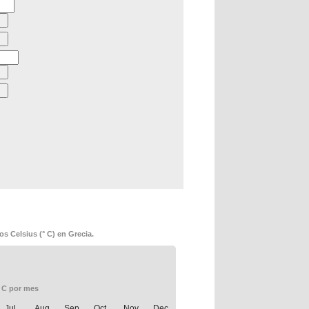
s Celsius (° C) en Grecia.
° C por mes
Jul.
Aug.
Sep.
Oct.
Nov.
Dec.