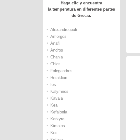
Haga clic y encuentra
la temperatura en diferentes partes
de Grecia.
•
Alexandroupoli
•
Amorgos
•
Anafi
•
Andros
•
Chania
•
Chios
•
Folegandros
•
Heraklion
•
Ios
•
Kalymnos
•
Kavala
•
Kea
•
Kefalonia
•
Kerkyra
•
Kimolos
•
Kos
•
Kythira