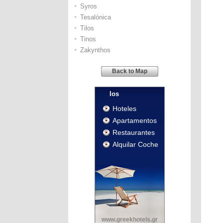
•
Syros
•
Tesalónica
•
Tilos
•
Tinos
•
Zakynthos
Back to Map
Ios
Hoteles
Apartamentos
Restaurantes
Alquilar Coche
www.greekhotels.gr