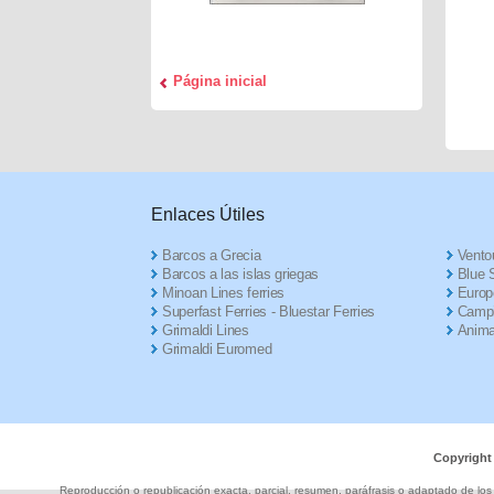
Página inicial
Enlaces Útiles
Barcos a Grecia
Ventou
Barcos a las islas griegas
Blue S
Minoan Lines ferries
Europ
Superfast Ferries - Bluestar Ferries
Campi
Grimaldi Lines
Anima
Grimaldi Euromed
Copyright
Reproducción o republicación exacta, parcial, resumen, paráfrasis o adaptado de los c