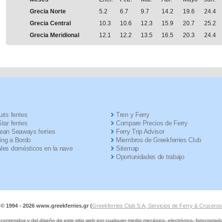
Grecia Norte
5.2
6.7
9.7
14.2
19.6
24.4
Grecia Central
10.3
10.6
12.3
15.9
20.7
25.2
Grecia Meridional
12.1
12.2
13.5
16.5
20.3
24.4
ris ferries
Tren y Ferry
tar ferries
Compare Precios de Ferry
ean Seaways ferries
Ferry Trip Advisor
ng a Bordo
Miembros de Greekferries Club
les domésticos en la nave
Sitemap
Oportunidades de trabajo
 © 1994 -
2026 www.greekferries.gr (
Greekferries Club S.A, Servicios de Ferry & Crucero
ontenidos y del diseño de este sitio web por cualquier medio mecánico, electrónico, fotocopiado o 