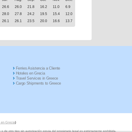
26.6
26.0
21.8
16.2
11.0
6.9
28.0
27.8
24.2
19.5
15.4
12.0
26.1
26.1
23.5
20.0
16.6
13.7
Ferries Asistencia a Cliente
Hoteles en Grecia
Travel Services in Greece
Cargo Shipments to Greece
s en Grecia
)
de otro tipo sin autorización previa del propietario legal es estrictamente prohibida.