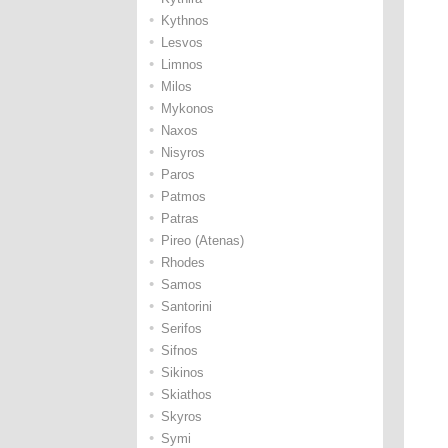
•
Kythnos
•
Lesvos
•
Limnos
•
Milos
•
Mykonos
•
Naxos
•
Nisyros
•
Paros
•
Patmos
•
Patras
•
Pireo (Atenas)
•
Rhodes
•
Samos
•
Santorini
•
Serifos
•
Sifnos
•
Sikinos
•
Skiathos
•
Skyros
•
Symi