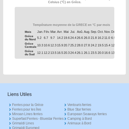
Celsius (°C) en Grèce.
Température moyenne de la GRECE en °C par mois
Jan.
Fév.
Mar.
Avr.
Mai
Jui.
Aoû.
Aug.
Sep.
Oct.
Nov.
Déc.
Mois
Grèce
5.2
6.7
9.7
14.2
19.6
24.4
26.6
26.0
21.8
16.2
11.0
6.9
du Nord
Grèce
10.3
10.6
12.3
15.9
20.7
25.2
28.0
27.8
24.2
19.5
15.4
12.0
Centrale
Grèce
12.1
12.2
13.5
16.5
20.3
24.4
26.1
26.1
23.5
20.0
16.6
13.7
du Sud
Liens Utiles
Ferries pour la Grèce
Ventouris ferries
Ferries pour les îles
Blue Star ferries
Minoan Lines ferries
European Seaways ferries
Superfast Ferries - Bluestar Ferries
Camping à Bord
Grimaldi Lines
Animaux à Bord
Grimaldi Euromed