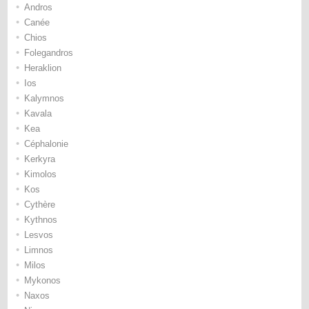
•
Andros
•
Canée
•
Chios
•
Folegandros
•
Heraklion
•
Ios
•
Kalymnos
•
Kavala
•
Kea
•
Céphalonie
•
Kerkyra
•
Kimolos
•
Kos
•
Cythère
•
Kythnos
•
Lesvos
•
Limnos
•
Milos
•
Mykonos
•
Naxos