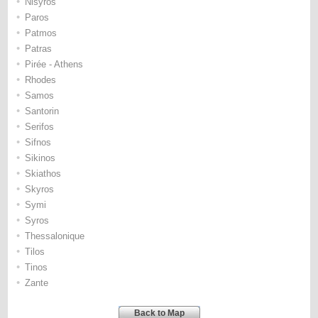
•
Nisyros
•
Paros
•
Patmos
•
Patras
•
Pirée - Athens
•
Rhodes
•
Samos
•
Santorin
•
Serifos
•
Sifnos
•
Sikinos
•
Skiathos
•
Skyros
•
Symi
•
Syros
•
Thessalonique
•
Tilos
•
Tinos
•
Zante
Back to Map