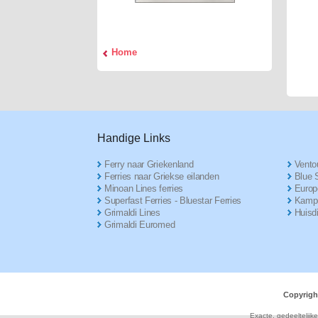
Home
Handige Links
Ferry naar Griekenland
Ventou
Ferries naar Griekse eilanden
Blue S
Minoan Lines ferries
Europ
Superfast Ferries - Bluestar Ferries
Kampe
Grimaldi Lines
Huisd
Grimaldi Euromed
Copyrigh
Exacte, gedeeltelijk