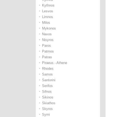
•
Kythnos
•
Lesvos
•
Limnos
•
Milos
•
Mykonos
•
Naxos
•
Nisyros
•
Paros
•
Patmos
•
Patras
•
Piraeus - Athene
•
Rhodes
•
Samos
•
Santorini
•
Serifos
•
Sifnos
•
Sikinos
•
Skiathos
•
Skyros
•
Symi