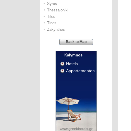
•
Syros
•
Thessaloniki
•
Tilos
•
Tinos
•
Zakynthos
Back to Map
Kalymnos
Hotels
Appartementen
www.greekhotels.gr