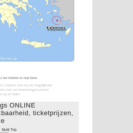
uw tickets in real time.
t u kiezen voor (A) de mogelijkheid
tickets met uw reserveringsnummer
or op te halen.
ings ONLINE
baarheid, ticketprijzen,
ce
Multi Trip