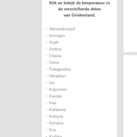
Klik en bekijk de temperatuur in
de verschillende delen
van Griekenland.
•
Alexandroupoli
•
Amorgos
•
Anafi
•
Andros
•
Chania
•
Chios
•
Folegandros
•
Heraklion
•
Ios
•
Kalymnos
•
Kavala
•
Kea
•
Kefalonia
•
Kerkyra
•
Kimolos
•
Kos
•
Kythira