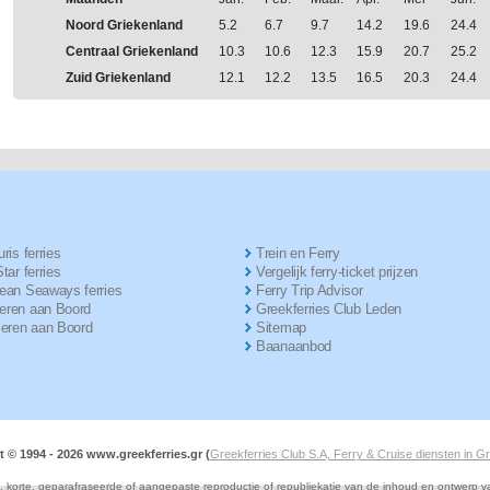
Noord Griekenland
5.2
6.7
9.7
14.2
19.6
24.4
Centraal Griekenland
10.3
10.6
12.3
15.9
20.7
25.2
Zuid Griekenland
12.1
12.2
13.5
16.5
20.3
24.4
ris ferries
Trein en Ferry
tar ferries
Vergelijk ferry-ticket prijzen
ean Seaways ferries
Ferry Trip Advisor
ren aan Boord
Greekferries Club Leden
ieren aan Boord
Sitemap
Baanaanbod
t © 1994 -
2026 www.greekferries.gr (
Greekferries Club S.A, Ferry & Cruise diensten in G
e, korte, geparafraseerde of aangepaste reproductie of republiekatie van de inhoud en ontwerp 