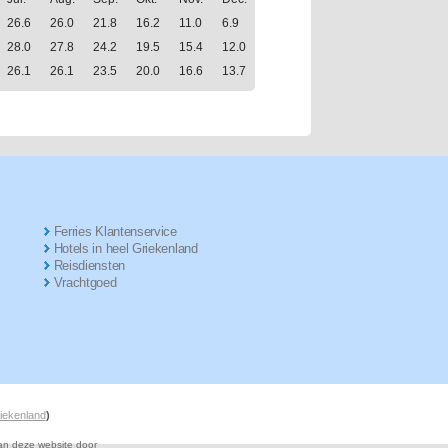
26.6
26.0
21.8
16.2
11.0
6.9
28.0
27.8
24.2
19.5
15.4
12.0
26.1
26.1
23.5
20.0
16.6
13.7
Ferries Klantenservice
Hotels in heel Griekenland
Reisdiensten
Vrachtgoed
riekenland
)
van deze website door