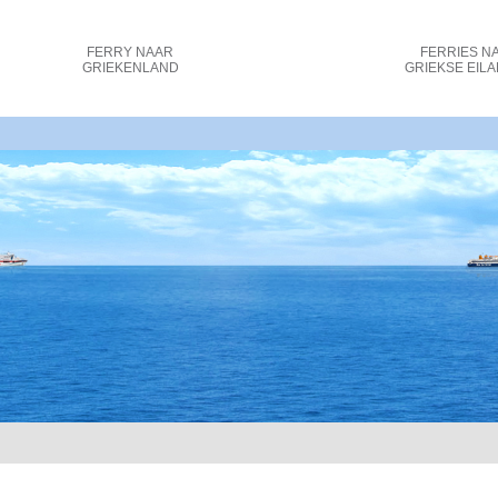
FERRY
NAAR
FERRIES
N
GRIEKENLAND
GRIEKSE EIL
- Ferry Aanbiedingen - Ancona, Venetië naar Griek_