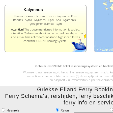
Kalymnos
Piraeus - Naxos - Patmos - Leros - Kalymnos - Kos -
Rhodes - Syros - Mykonos - Lipsi - Arki - Agathonisi -
Pythagorion (Samos) - Symi
Attention!
The above mentioned information is subject
to alteration. To be sure about correct schedules, departure
and arrival times of conventional and highspeed ferries
check the ONLINE Booking System.
Gebruik uw ONLINE ticket reserveringssysteem en boek NU 
Wanneer u uw reservering via het online reserveringssysteem maakt, kun
om uw tickets naar u te laten opsturen, (B) de mogelijkheid om uw 
en paspoort 2 uur voor vertrek bij het havenkanto
Griekse Eiland Ferry Book
Ferry Schema’s, reistijden, ferry beschik
ferry info en servi
Heenreis
Retour