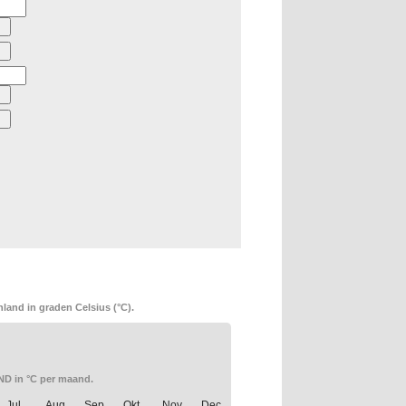
land in graden Celsius (°C).
D in °C per maand.
Jul.
Aug.
Sep.
Okt.
Nov.
Dec.