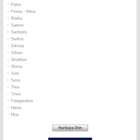
•
Patra
•
Pireas - Atina
•
Rodos
•
Samos
•
Santorini
•
Serifos
•
Sikinos
•
Sifnos
•
Skiathos
•
Skiros
•
Simi
•
Siros
•
Tilos
•
Τinos
•
Folegandros
•
Hania
•
Hios
Haritaya Dön