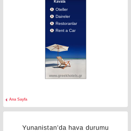
Κavala
Oteller
Daireler
Restoranlar
Rent a Car
www.greekhotels.gr
Αna Sayfa
Yunanistan’da hava durumu