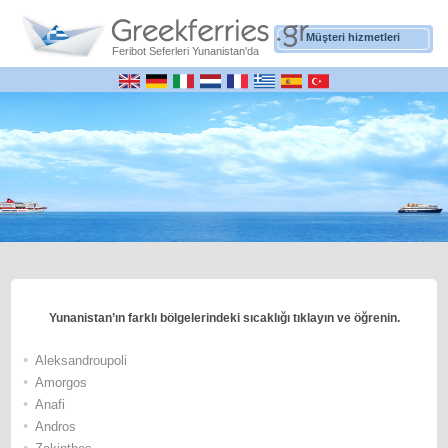
Müşteri hizmetleri
Feribot Seferleri Yunanistan'da
Yunanistan’ın farklı bölgelerindeki sıcaklığı tıklayın ve öğrenin.
•
Αleksandroupoli
•
Αmorgos
•
Αnafi
•
Andros
•