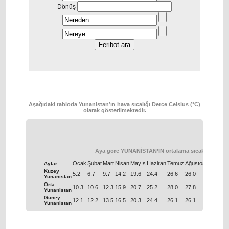
Dönüş
Aşağıdaki tabloda Yunanistan’ın hava sıcalığı Derce Celsius (°C)
olarak gösterilmektedir.
Aya göre YUNANİSTAN’IN ortalama sıcaklığı
Ocak
Şubat
Μart
Nisan
Μayıs
Haziran
Temuz
Ağustos
Eylül
Eki
Aylar
Kuzey
5.2
6.7
9.7
14.2
19.6
24.4
26.6
26.0
21.8
16.
Yunanistan
Orta
10.3
10.6
12.3
15.9
20.7
25.2
28.0
27.8
24.2
19.
Yunanistan
Güney
12.1
12.2
13.5
16.5
20.3
24.4
26.1
26.1
23.5
20.
Yunanistan