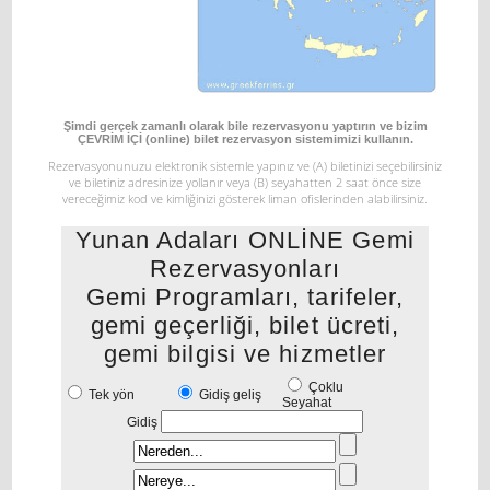
Şimdi gerçek zamanlı olarak bile rezervasyonu yaptırın ve bizim
ÇEVRİM İÇİ (online) bilet rezervasyon sistemimizi kullanın.
Rezervasyonunuzu elektronik sistemle yapınız ve
(Α) biletinizi seçebilirsiniz
ve biletiniz adresinize yollanır veya
(Β) seyahatten 2 saat önce size
vereceğimiz kod ve kimliğinizi gösterek liman ofislerinden alabilirsiniz.
Yunan Adaları ONLİNE Gemi
Rezervasyonları
Gemi Programları, tarifeler,
gemi geçerliği, bilet ücreti,
gemi bilgisi ve hizmetler
Çoklu
Tek yön
Gidiş geliş
Seyahat
Gidiş