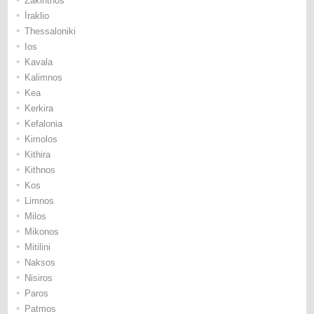
Ζakinthos
•
İraklio
•
Thessaloniki
•
Ios
•
Κavala
•
Κalimnos
•
Κea
•
Κerkira
•
Κefalonia
•
Κimolos
•
Κithira
•
Κithnos
•
Κos
•
Limnos
•
Μilos
•
Μikonos
•
Μitilini
•
Νaksos
•
Νisiros
•
Paros
•
Patmos