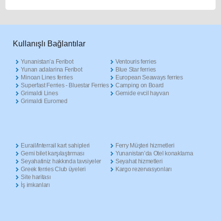
Κullanışlı Βağlantılar
Yunanistan’a Feribot
Ventouris ferries
Yunan adalarina Feribot
Blue Star ferries
Minoan Lines ferries
European Seaways ferries
Superfast Ferries - Bluestar Ferries
Camping on Board
Grimaldi Lines
Gemide evcil hayvan
Grimaldi Euromed
Eurail/Interrail kart sahipleri
Ferry Müşteri hizmetleri
Gemi bilet karşılaştırması
Yunanistan’da Otel konaklama
Seyahatiniz hakkında tavsiyeler
Seyahat hizmetleri
Greek ferries Club üyeleri
Kargo rezervasyonları
Site haritası
İş imkanları